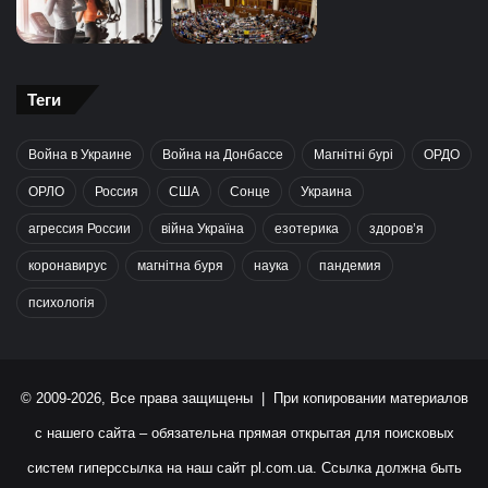
Теги
Война в Украине
Война на Донбассе
Магнітні бурі
ОРДО
ОРЛО
Россия
США
Сонце
Украина
агрессия России
війна Україна
езотерика
здоров’я
коронавирус
магнітна буря
наука
пандемия
психологія
© 2009-2026, Все права защищены | При копировании материалов
с нашего сайта – обязательна прямая открытая для поисковых
систем гиперссылка на наш сайт
pl.com.ua
. Ссылка должна быть