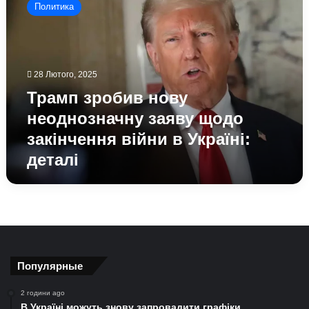
Политика
нову
неоднозначну
заяву
щодо
закінчення
28 Лютого, 2025
війни
Трамп зробив нову
в
Україні:
неоднозначну заяву щодо
деталі
закінчення війни в Україні:
деталі
Популярные
2 години ago
В Україні можуть знову запровадити графіки