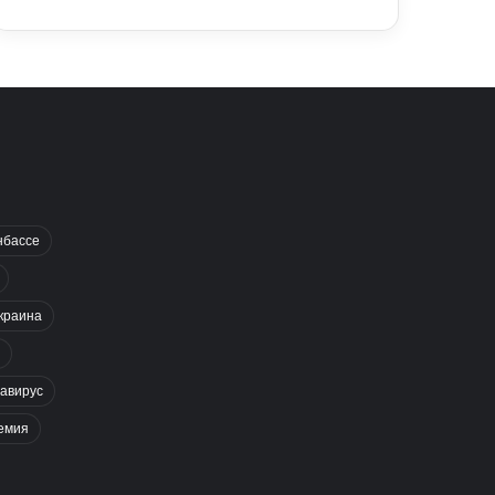
нбассе
краина
авирус
емия