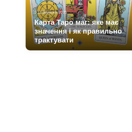
і
як
12 Вересня, 2025
правильно
трактувати
Карта Таро маг: яке має
значення і як правильно
трактувати