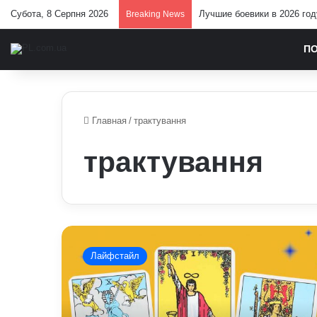
Субота, 8 Серпня 2026
Лучшие боевики в 2026 год
Breaking News
П
Главная
/
трактування
трактування
Карта
Таро
Лайфстайл
маг:
яке
має
значення