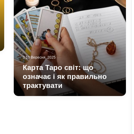
як
правильно
трактувати
10 Вересня, 2025
Карта Таро світ: що
означає і як правильно
трактувати