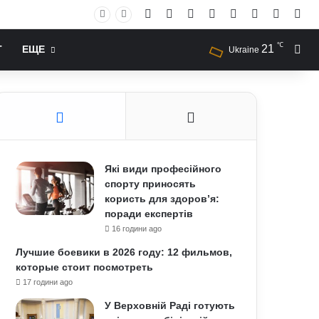
Facebook
X
YouTube
Instagram
RSS
Log In
Случай
Sid
℃
21
Иск
Т
ЕЩЕ
Ukraine
Які види професійного
спорту приносять
користь для здоров’я:
поради експертів
16 години ago
Лучшие боевики в 2026 году: 12 фильмов,
которые стоит посмотреть
17 години ago
У Верховній Раді готують