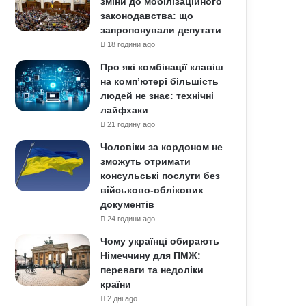
зміни до мобілізаційного
законодавства: що
запропонували депутати
18 години ago
Про які комбінації клавіш
на комп’ютері більшість
людей не знає: технічні
лайфхаки
21 годину ago
Чоловіки за кордоном не
зможуть отримати
консульські послуги без
військово-облікових
документів
24 години ago
Чому українці обирають
Німеччину для ПМЖ:
переваги та недоліки
країни
2 дні ago