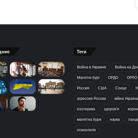
дние
Теги
Война в Украине
Война на До
Магнітні бурі
ОРДО
ОРЛО
Россия
США
Сонце
У
агрессия России
війна Україна
езотерика
здоров’я
корон
магнітна буря
наука
панд
психологія