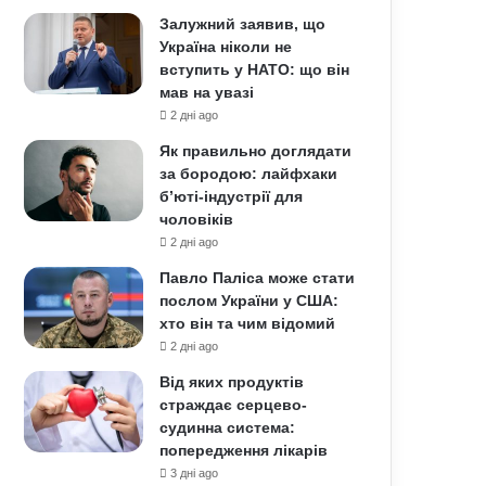
Залужний заявив, що
Україна ніколи не
вступить у НАТО: що він
мав на увазі
2 дні ago
Як правильно доглядати
за бородою: лайфхаки
б’юті-індустрії для
чоловіків
2 дні ago
Павло Паліса може стати
послом України у США:
хто він та чим відомий
2 дні ago
Від яких продуктів
страждає серцево-
судинна система:
попередження лікарів
3 дні ago