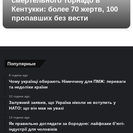
смертельного торнадо в
пропавших
Кентукки: более 70 жертв, 100
без
пропавших без вести
вести
Популярные
8 години ago
Чому українці обирають Німеччину для ПМЖ: переваги
та недоліки країни
10 години ago
Залужний заявив, що Україна ніколи не вступить у
НАТО: що він мав на увазі
13 години ago
Як правильно доглядати за бородою: лайфхаки б’юті-
індустрії для чоловіків