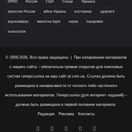
ОРЛО
Россия
США
Сонце
Украина
агрессия России
війна Україна
езотерика
здоров’я
коронавирус
магнітна буря
наука
пандемия
психологія
© 2009-2026, Все права защищены | При копировании материалов
с нашего сайта – обязательна прямая открытая для поисковых
систем гиперссылка на наш сайт
pl.com.ua
. Ссылка должна быть
размещена в независимости от полного либо частичного
использования материалов. Гиперссылка (для интернет- изданий) –
должна быть размещена в первой половине материала.
Редакция
Реклама
Контакты
Facebook
X
YouTube
Instagram
RSS