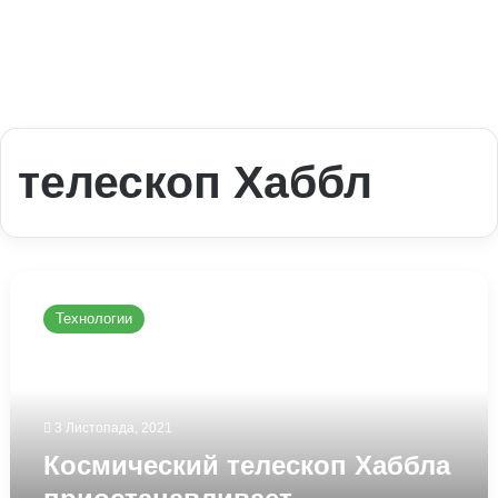
телескоп Хаббл
Космический
телескоп
Технологии
Хаббла
приостанавливает
наблюдения:
стала
известна
3 Листопада, 2021
причина
Космический телескоп Хаббла