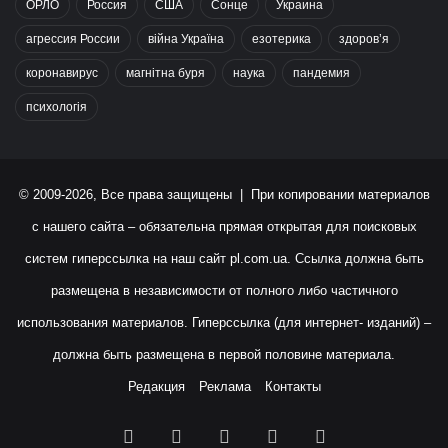
ОРЛО
Россия
США
Сонце
Украина
агрессия России
війна Україна
езотерика
здоров’я
коронавирус
магнітна буря
наука
пандемия
психологія
© 2009-2026, Все права защищены | При копировании материалов
с нашего сайта – обязательна прямая открытая для поисковых
систем гиперссылка на наш сайт
pl.com.ua
. Ссылка должна быть
размещена в независимости от полного либо частичного
использования материалов. Гиперссылка (для интернет- изданий) –
должна быть размещена в первой половине материала.
Редакция
Реклама
Контакты
Facebook
X
YouTube
Instagram
RSS