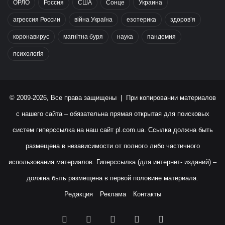
ОРЛО
Россия
США
Сонце
Украина
агрессия России
війна Україна
езотерика
здоров’я
коронавирус
магнітна буря
наука
пандемия
психологія
© 2009-2026, Все права защищены | При копировании материалов
с нашего сайта – обязательна прямая открытая для поисковых
систем гиперссылка на наш сайт
pl.com.ua
. Ссылка должна быть
размещена в независимости от полного либо частичного
использования материалов. Гиперссылка (для интернет- изданий) –
должна быть размещена в первой половине материала.
Редакция
Реклама
Контакты
Facebook
X
YouTube
Instagram
RSS