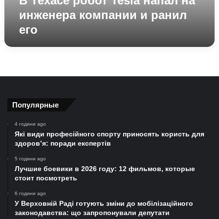
В Техасе робот Tesla напал на
его
инженера компании и ранил
его
Популярные
4 години ago
Які види професійного спорту приносять користь для
здоров’я: поради експертів
5 години ago
Лучшие боевики в 2026 году: 12 фильмов, которые
стоит посмотреть
6 години ago
У Верховній Раді готують зміни до мобілізаційного
законодавства: що запропонували депутати