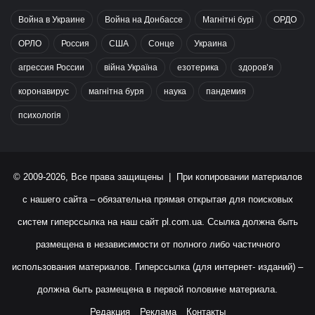
Война в Украине
Война на Донбассе
Магнітні бурі
ОРДО
ОРЛО
Россия
США
Сонце
Украина
агрессия России
війна Україна
езотерика
здоров’я
коронавирус
магнітна буря
наука
пандемия
психологія
© 2009-2026, Все права защищены | При копировании материалов
с нашего сайта – обязательна прямая открытая для поисковых
систем гиперссылка на наш сайт
pl.com.ua
. Ссылка должна быть
размещена в независимости от полного либо частичного
использования материалов. Гиперссылка (для интернет- изданий) –
должна быть размещена в первой половине материала.
Редакция
Реклама
Контакты