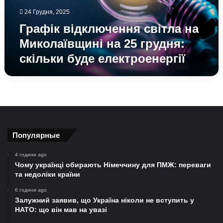
грудня:
24 Грудня, 2025
скільки
буде
Графік відключення світла на
електроенергії
Миколаївщині на 25 грудня:
скільки буде електроенергії
Популярные
4 години ago
Чому українці обирають Німеччину для ПМЖ: переваги
та недоліки країни
6 години ago
Залужний заявив, що Україна ніколи не вступить у
НАТО: що він мав на увазі