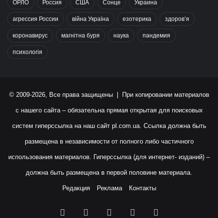
ОРЛО
Россия
США
Сонце
Украина
агрессия России
війна Україна
езотерика
здоров’я
коронавирус
магнітна буря
наука
пандемия
психологія
© 2009-2026, Все права защищены | При копировании материалов
с нашего сайта – обязательна прямая открытая для поисковых
систем гиперссылка на наш сайт
pl.com.ua
. Ссылка должна быть
размещена в независимости от полного либо частичного
использования материалов. Гиперссылка (для интернет- изданий) –
должна быть размещена в первой половине материала.
Редакция
Реклама
Контакты
Facebook
X
YouTube
Instagram
RSS