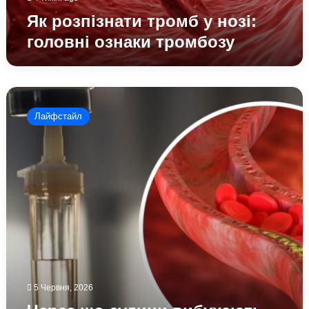
Як розпізнати тромб у нозі:
головні ознаки тромбозу
Через
що
Лайфстайл
судини
вибухають
непомітно:
лікарі
пояснили
реальні
причини
інсультів
та
тромбозів
5 Червня, 2026