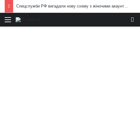
Спецслужби РФ вигадали нову схему з жіночими акаунтами в Україні: як виманюють військових
Меню
И