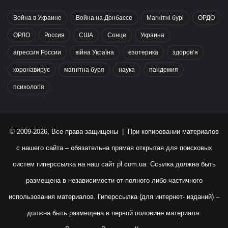
Война в Украине
Война на Донбассе
Магнітні бурі
ОРДО
ОРЛО
Россия
США
Сонце
Украина
агрессия России
війна Україна
езотерика
здоров’я
коронавирус
магнітна буря
наука
пандемия
психологія
© 2009-2026, Все права защищены | При копировании материалов
с нашего сайта – обязательна прямая открытая для поисковых
систем гиперссылка на наш сайт
pl.com.ua
. Ссылка должна быть
размещена в независимости от полного либо частичного
использования материалов. Гиперссылка (для интернет- изданий) –
должна быть размещена в первой половине материала.