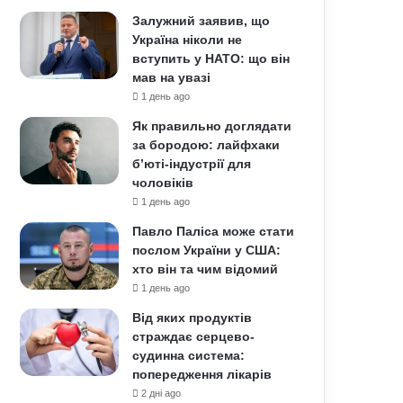
Залужний заявив, що
Україна ніколи не
вступить у НАТО: що він
мав на увазі
1 день ago
Як правильно доглядати
за бородою: лайфхаки
б’юті-індустрії для
чоловіків
1 день ago
Павло Паліса може стати
послом України у США:
хто він та чим відомий
1 день ago
Від яких продуктів
страждає серцево-
судинна система:
попередження лікарів
2 дні ago