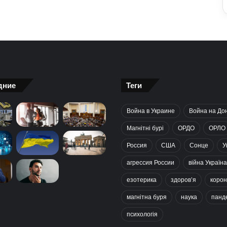
дние
Теги
Война в Украине
Война на До
Магнітні бурі
ОРДО
ОРЛО
Россия
США
Сонце
У
агрессия России
війна Україна
езотерика
здоров’я
корон
магнітна буря
наука
панд
психологія