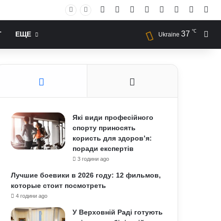
Facebook
X
YouTube
Instagram
RSS
Log In
Случай
Sid
℃
37
Иск
Т
ЕЩЕ
Ukraine
Які види професійного
спорту приносять
користь для здоров’я:
поради експертів
3 години ago
Лучшие боевики в 2026 году: 12 фильмов,
которые стоит посмотреть
4 години ago
У Верховній Раді готують