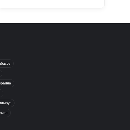
нбассе
краина
авирус
емия