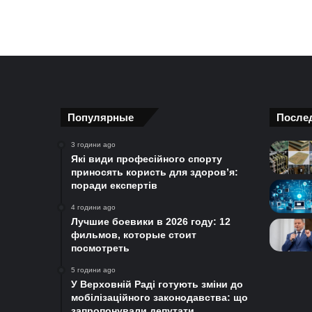
Популярные
После
3 години ago
Які види професійного спорту
приносять користь для здоров’я:
поради експертів
4 години ago
Лучшие боевики в 2026 году: 12
фильмов, которые стоит
посмотреть
5 години ago
У Верховній Раді готують зміни до
мобілізаційного законодавства: що
запропонували депутати