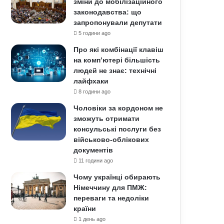
зміни до мобілізаційного
законодавства: що
запропонували депутати
5 години ago
Про які комбінації клавіш
на комп’ютері більшість
людей не знає: технічні
лайфхаки
8 години ago
Чоловіки за кордоном не
зможуть отримати
консульські послуги без
військово-облікових
документів
11 години ago
Чому українці обирають
Німеччину для ПМЖ:
переваги та недоліки
країни
1 день ago