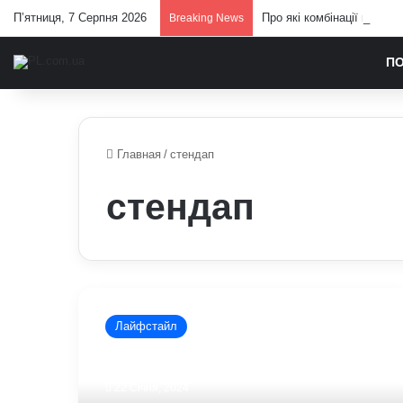
П’ятниця, 7 Серпня 2026
Про які комбінації клавіш
Breaking News
П
Главная
/
стендап
стендап
Победительница
шоу
Лайфстайл
«Битва
экстрасенсов»
подала
22 Січня, 2024
в