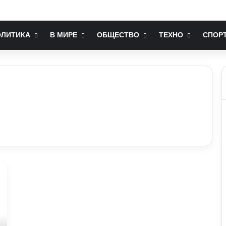
 на комп’ютері більшість людей не знає: технічні лайфхаки
ОЛИТИКА
В МИРЕ
ОБЩЕСТВО
ТЕХНО
СПОР