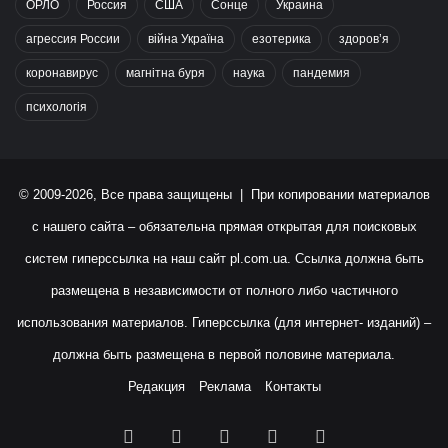
ОРЛО
Россия
США
Сонце
Украина
агрессия России
війна Україна
езотерика
здоров’я
коронавирус
магнітна буря
наука
пандемия
психологія
© 2009-2026, Все права защищены | При копировании материалов
с нашего сайта – обязательна прямая открытая для поисковых
систем гиперссылка на наш сайт
pl.com.ua
. Ссылка должна быть
размещена в независимости от полного либо частичного
использования материалов. Гиперссылка (для интернет- изданий) –
должна быть размещена в первой половине материала.
Редакция
Реклама
Контакты
Facebook
X
YouTube
Instagram
RSS