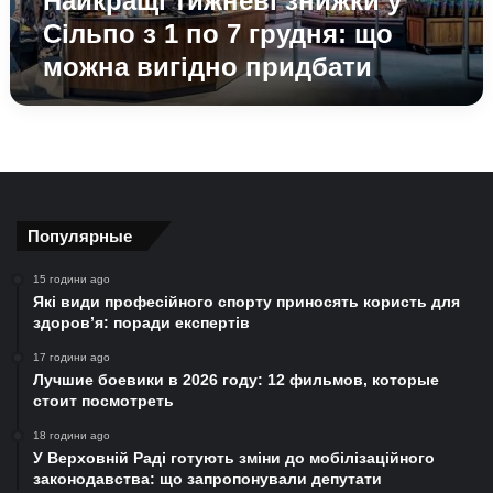
Найкращі тижневі знижки у
що
Сільпо з 1 по 7 грудня: що
можна
можна вигідно придбати
вигідно
придбати
Популярные
15 години ago
Які види професійного спорту приносять користь для
здоров’я: поради експертів
17 години ago
Лучшие боевики в 2026 году: 12 фильмов, которые
стоит посмотреть
18 години ago
У Верховній Раді готують зміни до мобілізаційного
законодавства: що запропонували депутати