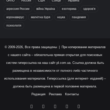
ОРЛО
Россия
США
Сонце
Украина
агрессия России
війна Україна
езотерика
здоров’я
коронавирус
магнітна буря
наука
пандемия
психологія
© 2009-2026, Все права защищены | При копировании материалов
с нашего сайта – обязательна прямая открытая для поисковых
систем гиперссылка на наш сайт
pl.com.ua
. Ссылка должна быть
размещена в независимости от полного либо частичного
использования материалов. Гиперссылка (для интернет- изданий) –
должна быть размещена в первой половине материала.
Редакция
Реклама
Контакты
Facebook
X
YouTube
Instagram
RSS