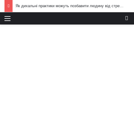
Як дихальні практики можуть позбавити людину від стресу: пояснення експертів
Меню
И