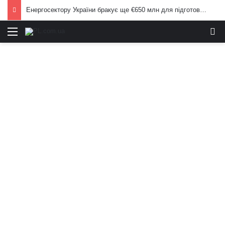
Енергосектору України бракує ще €650 млн для підготовки до опалювального сезону: Корецький попередив населення
Меню
И