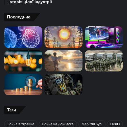
історія цілої індустрії
Последние
Теги
Война в Украине
Война на Донбассе
Магнітні бурі
ОРДО