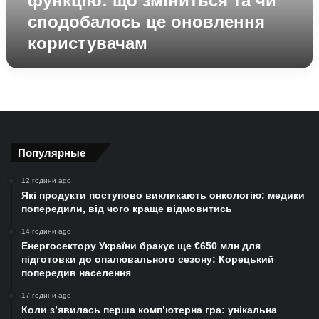
функцію: що зміниться та чи
це
сподобалось це оновлення
оновлення
користувачам
користувачам
Популярные
12 години ago
Які продукти поступово викликають онкологію: медики
попередили, від чого краще відмовитись
14 години ago
Енергосектору України бракує ще €650 млн для
підготовки до опалювального сезону: Корецький
попередив населення
17 години ago
Коли з’явилась перша комп’ютерна гра: унікальна