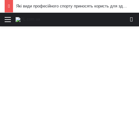
Які види професійного спорту приносять користь для здоров’я: поради експертів
Меню
И