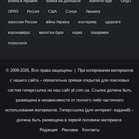
Война в Украине
Война на Донбассе
Магнітні бурі
ОРДО
ОРЛО
Россия
США
Сонце
Украина
агрессия России
війна Україна
езотерика
здоров’я
коронавирус
магнітна буря
наука
пандемия
психологія
© 2009-2026, Все права защищены | При копировании материалов
с нашего сайта – обязательна прямая открытая для поисковых
систем гиперссылка на наш сайт
pl.com.ua
. Ссылка должна быть
размещена в независимости от полного либо частичного
использования материалов. Гиперссылка (для интернет- изданий) –
должна быть размещена в первой половине материала.
Редакция
Реклама
Контакты