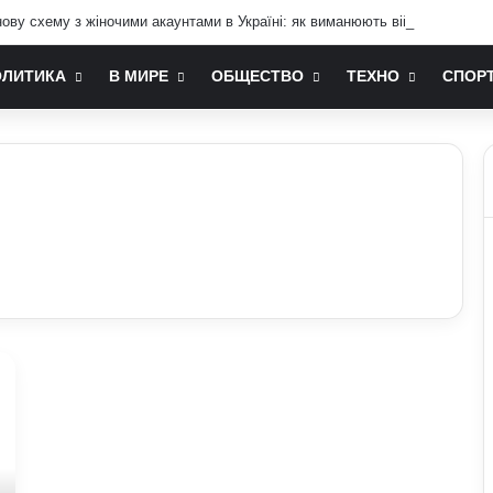
ву схему з жіночими акаунтами в Україні: як виманюють військових
ОЛИТИКА
В МИРЕ
ОБЩЕСТВО
ТЕХНО
СПОР