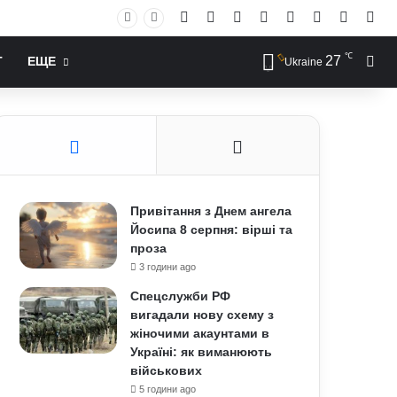
Facebook
X
YouTube
Instagram
RSS
Log In
Случай
Sid
℃
27
Иск
Т
ЕЩЕ
Ukraine
Привітання з Днем ангела
Йосипа 8 серпня: вірші та
проза
3 години ago
Спецслужби РФ
вигадали нову схему з
жіночими акаунтами в
Україні: як виманюють
військових
5 години ago