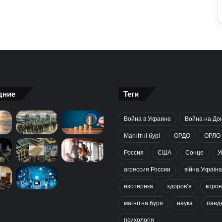
дние
Теги
Война в Украине
Война на До
Магнітні бурі
ОРДО
ОРЛО
Россия
США
Сонце
У
агрессия России
війна Україна
езотерика
здоров’я
корон
магнітна буря
наука
панд
психологія