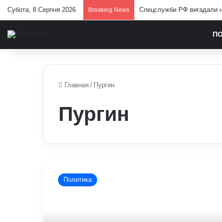
Субота, 8 Серпня 2026
Спецслужби РФ вигадали но
Breaking News
П
Главная
/
Пургин
Пургин
Пургин
назвал
Политика
дату
наступления
России
на