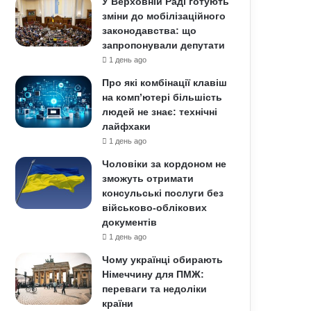
У Верховній Раді готують
зміни до мобілізаційного
законодавства: що
запропонували депутати
1 день ago
Про які комбінації клавіш
на комп’ютері більшість
людей не знає: технічні
лайфхаки
1 день ago
Чоловіки за кордоном не
зможуть отримати
консульські послуги без
військово-облікових
документів
1 день ago
Чому українці обирають
Німеччину для ПМЖ:
переваги та недоліки
країни