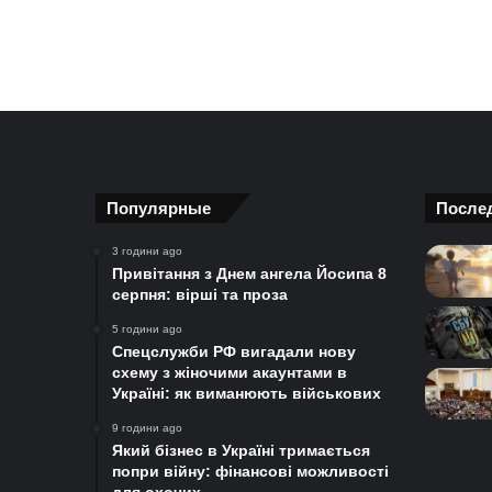
Популярные
После
3 години ago
Привітання з Днем ангела Йосипа 8
серпня: вірші та проза
5 години ago
Спецслужби РФ вигадали нову
схему з жіночими акаунтами в
Україні: як виманюють військових
9 години ago
Який бізнес в Україні тримається
попри війну: фінансові можливості