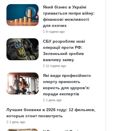
Який бізнес в Україні
тримається попри війну:
фінансові можливості
для охочих
9 години ago
СБУ розробляє нові
операції проти РФ:
Зеленський зробив
важливу заяву
11 години ago
Які види професійного
спорту приносять
користь для здоров’я:
поради експертів
1 день ago
Лучшие боевики в 2026 году: 12 фильмов,
которые стоит посмотреть
1 день ago