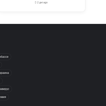
2 дні ago
нбассе
краина
авирус
емия