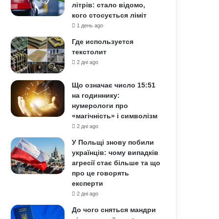
літрів: стало відомо,
кого стосується ліміт
1 день ago
Где используется
текстолит
2 дні ago
Що означає число 15:51
на годиннику:
нумерологи про
«магічність» і символізм
2 дні ago
У Польщі знову побили
українців: чому випадків
агресії стає більше та що
про це говорять
експерти
2 дні ago
До чого сняться мандри