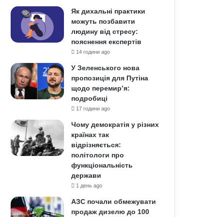
Як дихальні практики
можуть позбавити
людину від стресу:
пояснення експертів
14 години ago
У Зеленського нова
пропозиція для Путіна
щодо перемир’я:
подробиці
17 години ago
Чому демократія у різних
країнах так
відрізняється:
політологи про
функціональність
держави
1 день ago
АЗС почали обмежувати
продаж дизелю до 100