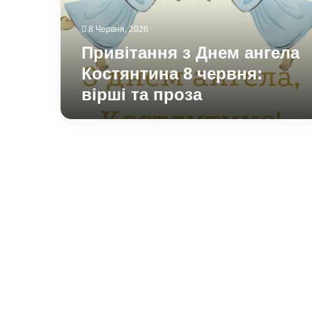
червня:
вірші
8 Червня, 2026
та
проза
Привітання з Днем ангела
Костянтина 8 червня:
вірші та проза