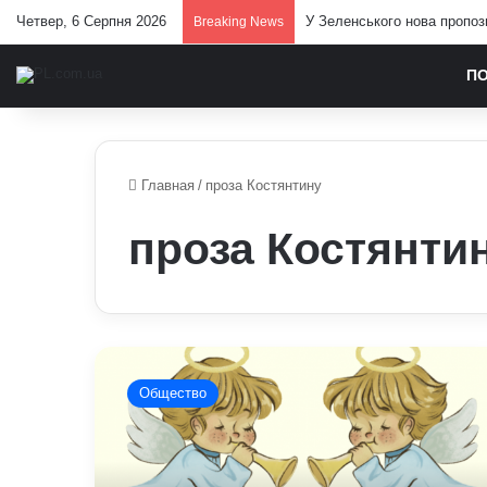
Четвер, 6 Серпня 2026
У Зеленського нова пропоз
Breaking News
П
Главная
/
проза Костянтину
проза Костянти
Привітання
з
Общество
Днем
ангела
Костянтина
8