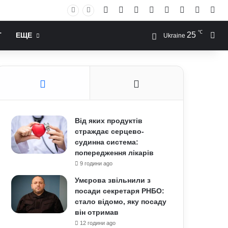
Facebook
X
YouTube
Instagram
RSS
Log In
Случай
Sid
℃
25
Иск
Т
ЕЩЕ
Ukraine
Від яких продуктів
страждає серцево-
судинна система:
попередження лікарів
9 години ago
Умєрова звільнили з
посади секретаря РНБО:
стало відомо, яку посаду
він отримав
12 години ago