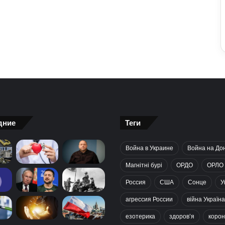
дние
Теги
Война в Украине
Война на До
Магнітні бурі
ОРДО
ОРЛО
Россия
США
Сонце
У
агрессия России
війна Україна
езотерика
здоров’я
корон