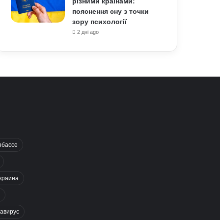
різними країнами:
пояснення сну з точки
зору психології
2 дні ago
нбассе
краина
авирус