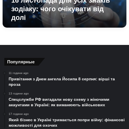
16 листопада для усіх знаків
чого
зодіаку: чого очікувати від
очікувати
долі
від
долі
Популярные
11 години ago
Привітання з Днем ангела Йосипа 8 серпня: вірші та
проза
13 години ago
Спецслужби РФ вигадали нову схему з жіночими
акаунтами в Україні: як виманюють військових
17 години ago
Який бізнес в Україні тримається попри війну: фінансові
можливості для охочих