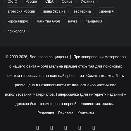
ОРЛО
Россия
США
Сонце
Украина
агрессия России
війна Україна
езотерика
здоров’я
коронавирус
магнітна буря
наука
пандемия
психологія
© 2009-2026, Все права защищены | При копировании материалов
с нашего сайта – обязательна прямая открытая для поисковых
систем гиперссылка на наш сайт
pl.com.ua
. Ссылка должна быть
размещена в независимости от полного либо частичного
использования материалов. Гиперссылка (для интернет- изданий) –
должна быть размещена в первой половине материала.
Редакция
Реклама
Контакты
Facebook
X
YouTube
Instagram
RSS