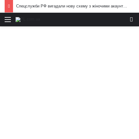
Спецслужби РФ вигадали нову схему з жіночими акаунтами в Україні: як виманюють військових
Меню
И