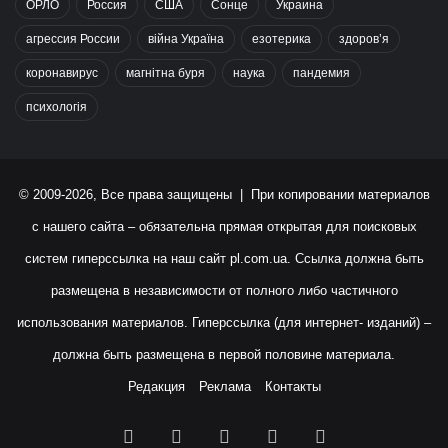
ОРЛО
Россия
США
Сонце
Украина
агрессия России
війна Україна
езотерика
здоров’я
коронавирус
магнітна буря
наука
пандемия
психологія
© 2009-2026, Все права защищены | При копировании материалов
с нашего сайта – обязательна прямая открытая для поисковых
систем гиперссылка на наш сайт
pl.com.ua
. Ссылка должна быть
размещена в независимости от полного либо частичного
использования материалов. Гиперссылка (для интернет- изданий) –
должна быть размещена в первой половине материала.
Редакция
Реклама
Контакты
Facebook
X
YouTube
Instagram
RSS