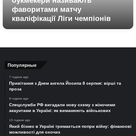
букмекери називають
чемпіонів
фаворитами матчу
кваліфікації Ліги чемпіонів
Популярные
7 години ago
Привітання з Днем ангела Йосипа 8 серпня: вірші та
проза
9 години ago
Спецслужби РФ вигадали нову схему з жіночими
акаунтами в Україні: як виманюють військових
13 години ago
Який бізнес в Україні тримається попри війну: фінансові
можливості для охочих