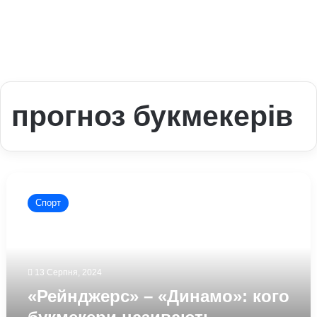
прогноз букмекерів
«Рейнджерс»
–
Спорт
«Динамо»:
кого
букмекери
називають
фаворитами
13 Серпня, 2024
матчу
«Рейнджерс» – «Динамо»: кого
кваліфікації
Ліги