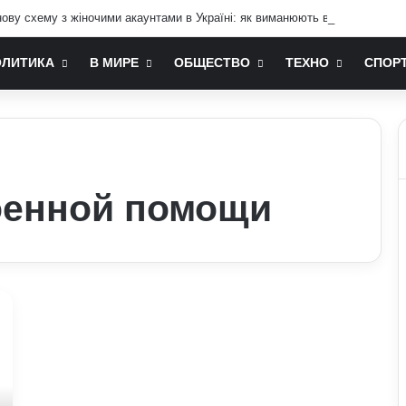
ву схему з жіночими акаунтами в Україні: як виманюють військових
ОЛИТИКА
В МИРЕ
ОБЩЕСТВО
ТЕХНО
СПОР
оенной помощи