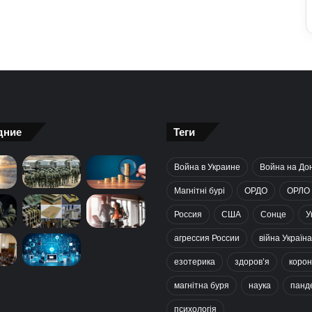
дние
Теги
Война в Украине
Война на До
Магнітні бурі
ОРДО
ОРЛО
Россия
США
Сонце
У
агрессия России
війна Україна
езотерика
здоров’я
корон
магнітна буря
наука
панд
психологія