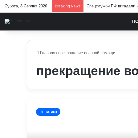
Субота, 8 Серпня 2026
Спецслужби РФ вигадали но
Breaking News
П
Главная
/
прекращение военной помощи
прекращение в
Пророссийская
партия
Политика
Германии
добивается
прекращения
военной