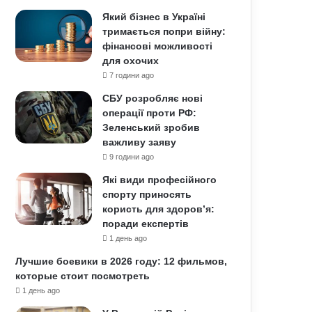
Який бізнес в Україні
тримається попри війну:
фінансові можливості
для охочих
7 години ago
СБУ розробляє нові
операції проти РФ:
Зеленський зробив
важливу заяву
9 години ago
Які види професійного
спорту приносять
користь для здоров’я:
поради експертів
1 день ago
Лучшие боевики в 2026 году: 12 фильмов,
которые стоит посмотреть
1 день ago