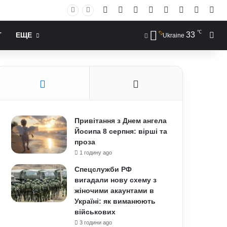
Facebook
X
YouTube
Instagram
RSS
Log In
Случай
Sid
℃
33
Иск
Т
ЕЩЕ
Ukraine
Привітання з Днем ангела
Йосипа 8 серпня: вірші та
проза
1 годину ago
Спецслужби РФ
вигадали нову схему з
жіночими акаунтами в
Україні: як виманюють
військових
3 години ago