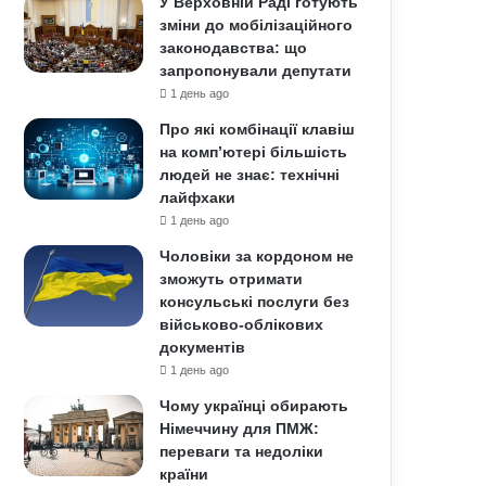
У Верховній Раді готують
зміни до мобілізаційного
законодавства: що
запропонували депутати
1 день ago
Про які комбінації клавіш
на комп’ютері більшість
людей не знає: технічні
лайфхаки
1 день ago
Чоловіки за кордоном не
зможуть отримати
консульські послуги без
військово-облікових
документів
1 день ago
Чому українці обирають
Німеччину для ПМЖ:
переваги та недоліки
країни