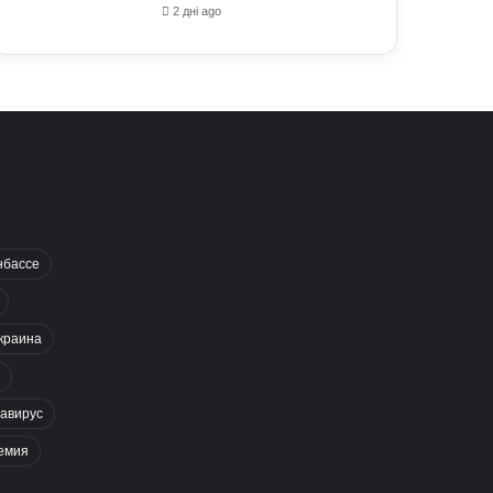
2 дні ago
нбассе
краина
авирус
емия