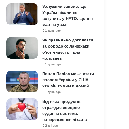
Залужний заявив, що
Україна ніколи не
вступить у НАТО: що він
мав на увазі
1 день ago
Як правильно доглядати
за бородою: лайфхаки
б’юті-індустрії для
чоловіків
1 день ago
Павло Паліса може стати
послом України у США:
хто він та чим відомий
1 день ago
Від яких продуктів
страждає серцево-
судинна система:
попередження лікарів
2 дні ago