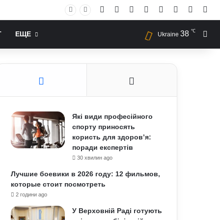
Facebook
X
YouTube
Instagram
RSS
Log In
Случай
Sid
℃
38
Иск
Т
ЕЩЕ
Ukraine
Які види професійного
спорту приносять
користь для здоров’я:
поради експертів
30 хвилин ago
Лучшие боевики в 2026 году: 12 фильмов,
которые стоит посмотреть
2 години ago
У Верховній Раді готують