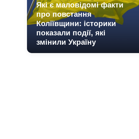
Коліївщини:
Які є маловідомі факти
історики
про повстання
показали
події,
Коліївщини: історики
які
показали події, які
змінили
змінили Україну
Україну