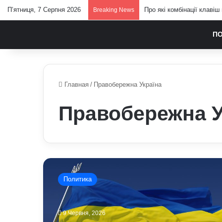
П’ятниця, 7 Серпня 2026
Про які комбінації клавіш
Breaking News
П
Главная
/
Правобережна Україна
Правобережна У
Які
є
Политика
маловідомі
факти
про
9 Червня, 2026
повстання