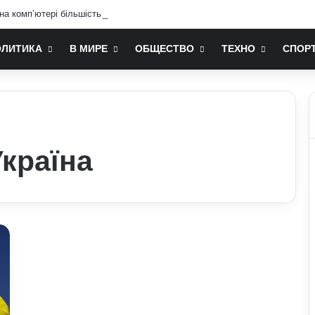
 на комп’ютері більшість людей не знає: технічні лайфхаки
ОЛИТИКА
В МИРЕ
ОБЩЕСТВО
ТЕХНО
СПОР
країна