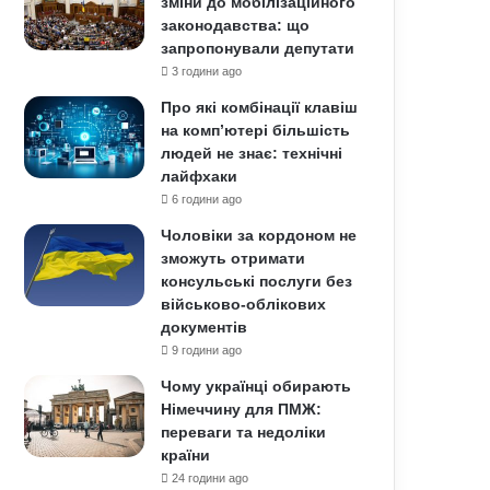
зміни до мобілізаційного
законодавства: що
запропонували депутати
3 години ago
Про які комбінації клавіш
на комп’ютері більшість
людей не знає: технічні
лайфхаки
6 години ago
Чоловіки за кордоном не
зможуть отримати
консульські послуги без
військово-облікових
документів
9 години ago
Чому українці обирають
Німеччину для ПМЖ:
переваги та недоліки
країни
24 години ago