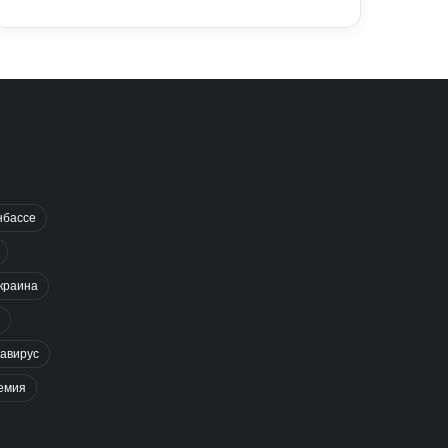
нбассе
краина
авирус
емия