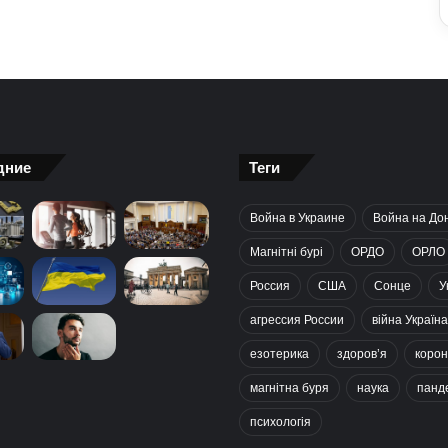
дние
Теги
Война в Украине
Война на До
Магнітні бурі
ОРДО
ОРЛО
Россия
США
Сонце
У
агрессия России
війна Україна
езотерика
здоров’я
корон
магнітна буря
наука
панд
психологія