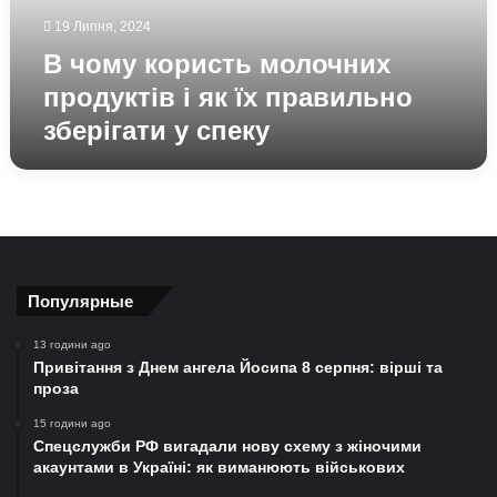
їх
19 Липня, 2024
правильно
зберігати
В чому користь молочних
у
продуктів і як їх правильно
спеку
зберігати у спеку
Популярные
13 години ago
Привітання з Днем ангела Йосипа 8 серпня: вірші та
проза
15 години ago
Спецслужби РФ вигадали нову схему з жіночими
акаунтами в Україні: як виманюють військових