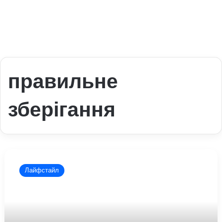
правильне
зберігання
В
чому
Лайфстайл
користь
молочних
продуктів
і
як