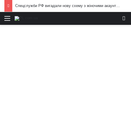
Спецслужби РФ вигадали нову схему з жіночими акаунтами в Україні: як виманюють військових
Меню
И