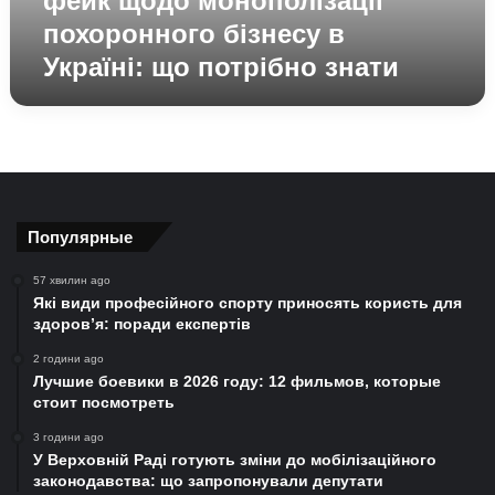
фейк щодо монополізації
потрібно
похоронного бізнесу в
знати
Україні: що потрібно знати
Популярные
57 хвилин ago
Які види професійного спорту приносять користь для
здоров’я: поради експертів
2 години ago
Лучшие боевики в 2026 году: 12 фильмов, которые
стоит посмотреть
3 години ago
У Верховній Раді готують зміни до мобілізаційного
законодавства: що запропонували депутати