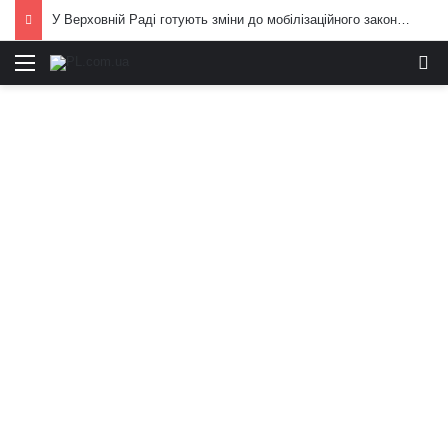
У Верховній Раді готують зміни до мобілізаційного законодавства: що запропонували депутати
Меню
И