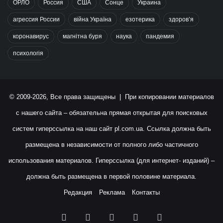
ОРЛО
Россия
США
Сонце
Украина
агрессия России
війна Україна
езотерика
здоров’я
коронавирус
магнітна буря
наука
пандемия
психологія
© 2009-2026, Все права защищены | При копировании материалов
с нашего сайта – обязательна прямая открытая для поисковых
систем гиперссылка на наш сайт
pl.com.ua
. Ссылка должна быть
размещена в независимости от полного либо частичного
использования материалов. Гиперссылка (для интернет- изданий) –
должна быть размещена в первой половине материала.
Редакция
Реклама
Контакты
Facebook
X
YouTube
Instagram
RSS