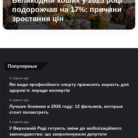
Великодній кошик у 2025 році
цін
подорожчав на 17%: причини
зростання цін
Популярные
3 години ago
Які види професійного спорту приносять користь для
здоров’я: поради експертів
4 години ago
Лучшие боевики в 2026 году: 12 фильмов, которые
стоит посмотреть
5 години ago
У Верховній Раді готують зміни до мобілізаційного
законодавства: що запропонували депутати