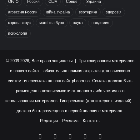
ОРЛО
Россия
США
Сонце
Украина
агрессия России
війна Україна
езотерика
здоров’я
коронавирус
магнітна буря
наука
пандемия
психологія
© 2009-2026, Все права защищены | При копировании материалов
с нашего сайта – обязательна прямая открытая для поисковых
систем гиперссылка на наш сайт
pl.com.ua
. Ссылка должна быть
размещена в независимости от полного либо частичного
использования материалов. Гиперссылка (для интернет- изданий) –
должна быть размещена в первой половине материала.
Редакция
Реклама
Контакты
Facebook
X
YouTube
Instagram
RSS