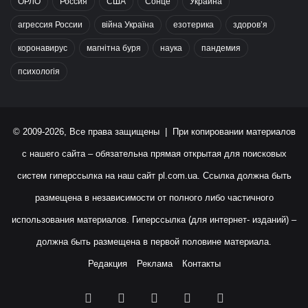
ОРЛО
Россия
США
Сонце
Украина
агрессия России
війна Україна
езотерика
здоров’я
коронавирус
магнітна буря
наука
пандемия
психологія
© 2009-2026, Все права защищены | При копировании материалов
с нашего сайта – обязательна прямая открытая для поисковых
систем гиперссылка на наш сайт
pl.com.ua
. Ссылка должна быть
размещена в независимости от полного либо частичного
использования материалов. Гиперссылка (для интернет- изданий) –
должна быть размещена в первой половине материала.
Редакция
Реклама
Контакты
Facebook
X
YouTube
Instagram
RSS