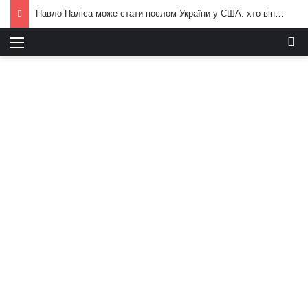
Павло Паліса може стати послом України у США: хто він та чим відомий
Меню
И