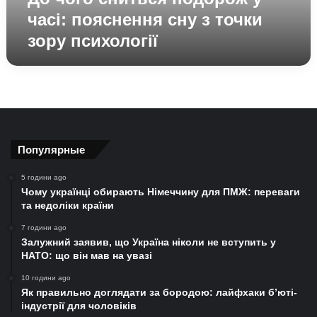
зору
часі: пояснення сну з точки
психології
зору психології
Популярные
5 години ago
Чому українці обирають Німеччину для ПМЖ: переваги
та недоліки країни
7 години ago
Залужний заявив, що Україна ніколи не вступить у
НАТО: що він мав на увазі
10 години ago
Як правильно доглядати за бородою: лайфхаки б’юті-
індустрії для чоловіків