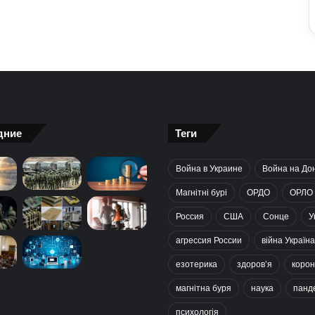
дние
Теги
Война в Украине
Война на До
Магнітні бурі
ОРДО
ОРЛО
Россия
США
Сонце
У
агрессия России
війна Україна
езотерика
здоров’я
корон
магнітна буря
наука
панд
психологія