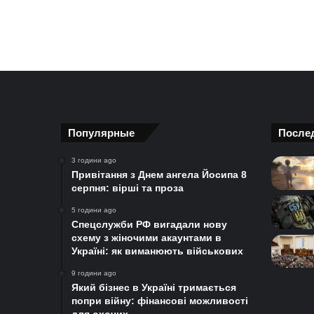
Популярные
После
3 години ago
Привітання з Днем ангела Йосипа 8
серпня: вірші та проза
5 години ago
Спецслужби РФ вигадали нову
схему з жіночими акаунтами в
Україні: як виманюють військових
9 години ago
Який бізнес в Україні тримається
попри війну: фінансові можливості