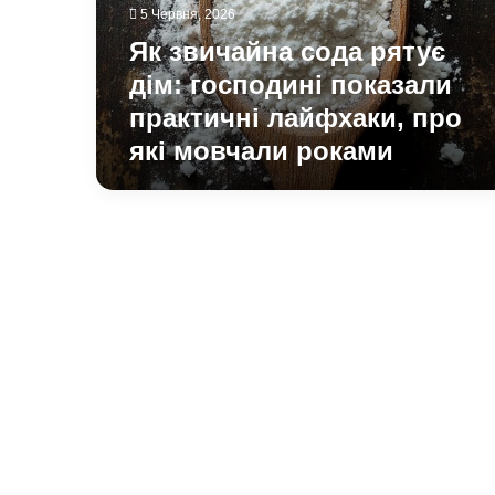
показали
5 Червня, 2026
практичні
Як звичайна сода рятує
лайфхаки,
про
дім: господині показали
які
практичні лайфхаки, про
мовчали
які мовчали роками
роками