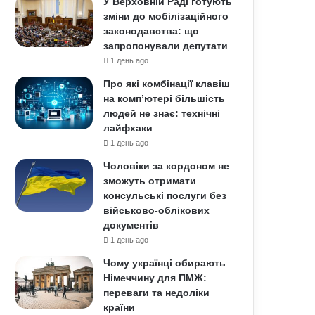
У Верховній Раді готують
зміни до мобілізаційного
законодавства: що
запропонували депутати
1 день ago
Про які комбінації клавіш
на комп’ютері більшість
людей не знає: технічні
лайфхаки
1 день ago
Чоловіки за кордоном не
зможуть отримати
консульські послуги без
військово-облікових
документів
1 день ago
Чому українці обирають
Німеччину для ПМЖ:
переваги та недоліки
країни