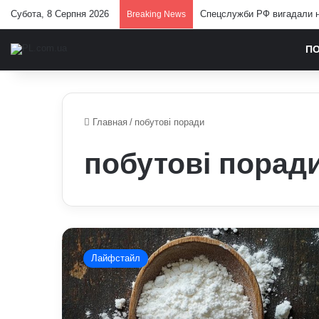
Субота, 8 Серпня 2026
Спецслужби РФ вигадали но
Breaking News
П
Главная
/
побутові поради
побутові порад
Як
звичайна
Лайфстайл
сода
рятує
дім:
господині