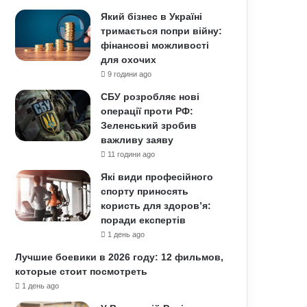
Який бізнес в Україні
тримається попри війну:
фінансові можливості
для охочих
9 години ago
СБУ розробляє нові
операції проти РФ:
Зеленський зробив
важливу заяву
11 години ago
Які види професійного
спорту приносять
користь для здоров’я:
поради експертів
1 день ago
Лучшие боевики в 2026 году: 12 фильмов,
которые стоит посмотреть
1 день ago