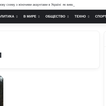
ву схему з жіночими акаунтами в Україні: як виманюють військових
ОЛИТИКА
В МИРЕ
ОБЩЕСТВО
ТЕХНО
СПОР
и