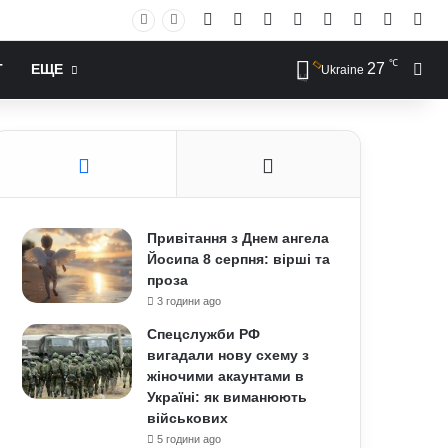
Facebook
X
YouTube
Instagram
RSS
Log In
Случай
Sid
℃
27
Иск
Т
ЕЩЕ
Ukraine
Привітання з Днем ангела
Йосипа 8 серпня: вірші та
проза
3 години ago
Спецслужби РФ
вигадали нову схему з
жіночими акаунтами в
Україні: як виманюють
військових
5 години ago