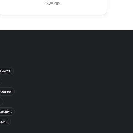
2 дні ago
нбассе
краина
авирус
емия