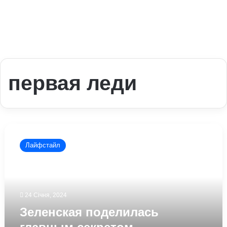
первая леди
Зеленская
поделилась
Лайфстайл
главным
секретом
гармоничных
отношений
с
24 Січня, 2024
мужем
Зеленская поделилась