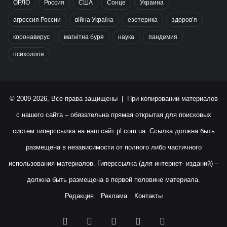
ОРЛО
Россия
США
Сонце
Украина
агрессия России
війна Україна
езотерика
здоров’я
коронавирус
магнітна буря
наука
пандемия
психологія
© 2009-2026, Все права защищены | При копировании материалов
с нашего сайта – обязательна прямая открытая для поисковых
систем гиперссылка на наш сайт
pl.com.ua
. Ссылка должна быть
размещена в независимости от полного либо частичного
использования материалов. Гиперссылка (для интернет- изданий) –
должна быть размещена в первой половине материала.
Редакция
Реклама
Контакты
Facebook
X
YouTube
Instagram
RSS