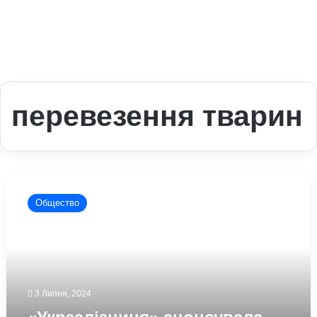
перевезення тварин
«Укрзалізниця»
анонсувала
Общество
нові
правила
перевезення
тварин:
що
зміниться
3 Липня, 2024