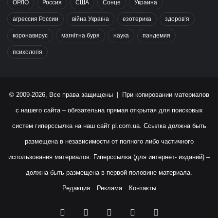
ОРЛО
Россия
США
Сонце
Украина
агрессия России
війна Україна
езотерика
здоров’я
коронавирус
магнітна буря
наука
пандемия
психологія
© 2009-2026, Все права защищены | При копировании материалов
с нашего сайта – обязательна прямая открытая для поисковых
систем гиперссылка на наш сайт
pl.com.ua
. Ссылка должна быть
размещена в независимости от полного либо частичного
использования материалов. Гиперссылка (для интернет- изданий) –
должна быть размещена в первой половине материала.
Редакция
Реклама
Контакты
Facebook
X
YouTube
Instagram
RSS