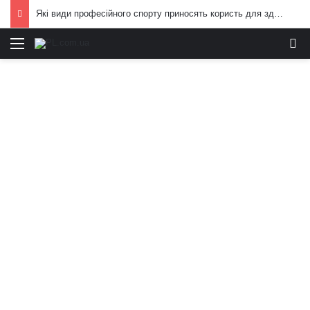
Які види професійного спорту приносять користь для здоров’я: поради експертів
Меню
И