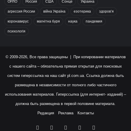
ОРЛО
Россия
США
Сонце
Украина
агрессия России
війна Україна
езотерика
здоров’я
коронавирус
магнітна буря
наука
пандемия
психологія
© 2009-2026, Все права защищены | При копировании материалов
с нашего сайта – обязательна прямая открытая для поисковых
систем гиперссылка на наш сайт
pl.com.ua
. Ссылка должна быть
размещена в независимости от полного либо частичного
использования материалов. Гиперссылка (для интернет- изданий) –
должна быть размещена в первой половине материала.
Редакция
Реклама
Контакты
Facebook
X
YouTube
Instagram
RSS