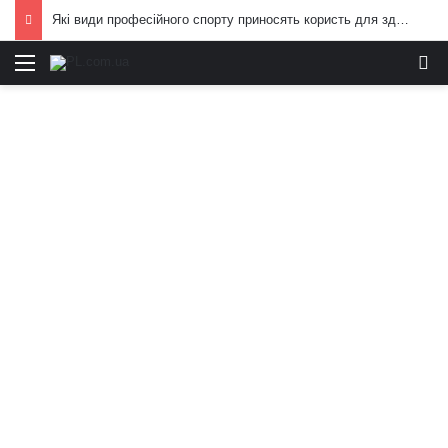
Які види професійного спорту приносять користь для здоров’я: поради експертів
Меню
И