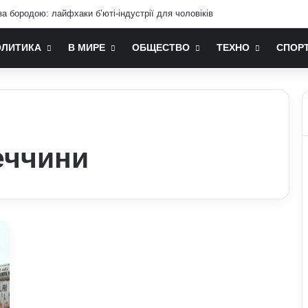
а бородою: лайфхаки б’юті-індустрії для чоловіків
ОЛИТИКА
В МИРЕ
ОБЩЕСТВО
ТЕХНО
СПОР
еччини