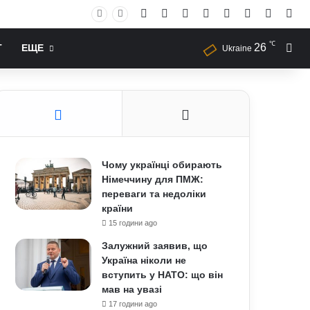
Facebook
X
YouTube
Instagram
RSS
Log In
Случай
Sid
℃
26
Иск
Т
ЕЩЕ
Ukraine
Чому українці обирають
Німеччину для ПМЖ:
переваги та недоліки
країни
15 години ago
Залужний заявив, що
Україна ніколи не
вступить у НАТО: що він
мав на увазі
17 години ago