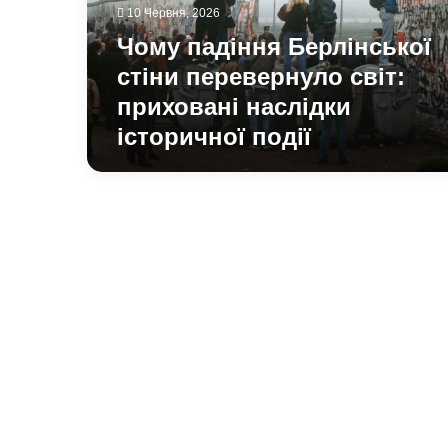
приховані
10 Червня, 2026
наслідки
Чому падіння Берлінської
історичної
події
стіни перевернуло світ:
приховані наслідки
історичної події