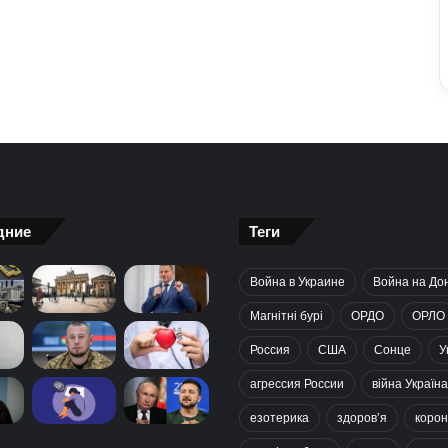
дние
Теги
Война в Украине
Война на До
Магнітні бурі
ОРДО
ОРЛО
Россия
США
Сонце
У
агрессия России
війна Україна
езотерика
здоров’я
корон