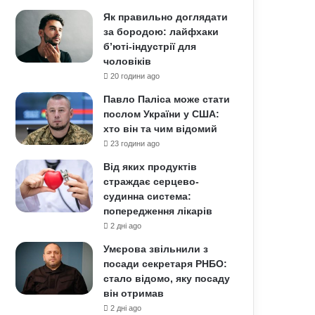
Як правильно доглядати
за бородою: лайфхаки
б’юті-індустрії для
чоловіків
20 години ago
Павло Паліса може стати
послом України у США:
хто він та чим відомий
23 години ago
Від яких продуктів
страждає серцево-
судинна система:
попередження лікарів
2 дні ago
Умєрова звільнили з
посади секретаря РНБО:
стало відомо, яку посаду
він отримав
2 дні ago