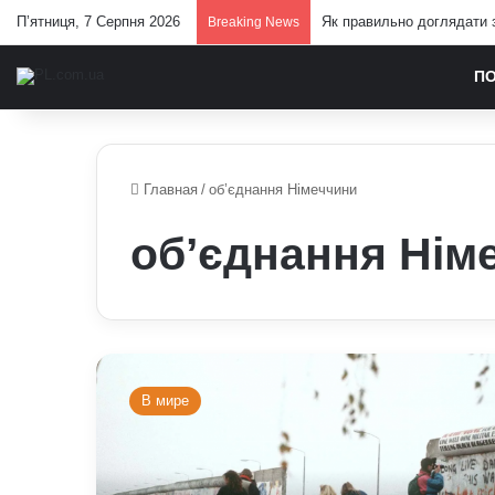
П’ятниця, 7 Серпня 2026
Як правильно доглядати з
Breaking News
П
Главная
/
об’єднання Німеччини
об’єднання Нім
Чому
падіння
В мире
Берлінської
стіни
перевернуло
світ: