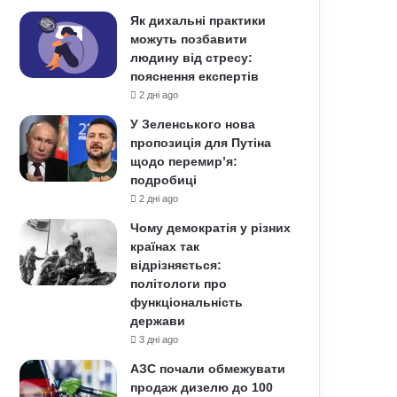
Як дихальні практики
можуть позбавити
людину від стресу:
пояснення експертів
2 дні ago
У Зеленського нова
пропозиція для Путіна
щодо перемир’я:
подробиці
2 дні ago
Чому демократія у різних
країнах так
відрізняється:
політологи про
функціональність
держави
3 дні ago
АЗС почали обмежувати
продаж дизелю до 100