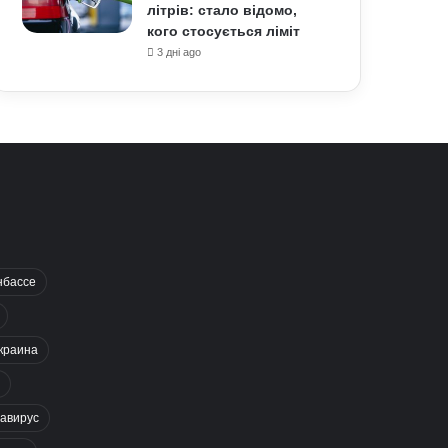
літрів: стало відомо,
кого стосується ліміт
3 дні ago
нбассе
краина
авирус