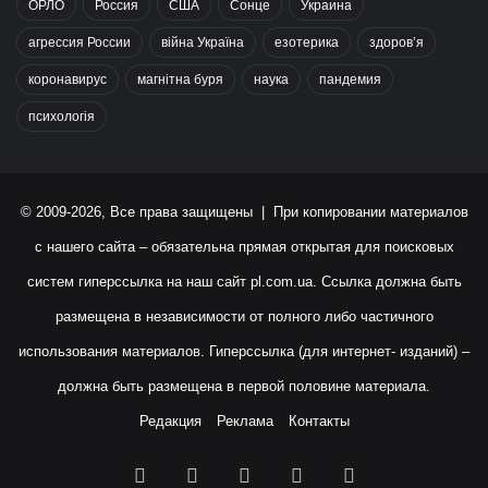
ОРЛО
Россия
США
Сонце
Украина
агрессия России
війна Україна
езотерика
здоров’я
коронавирус
магнітна буря
наука
пандемия
психологія
© 2009-2026, Все права защищены | При копировании материалов
с нашего сайта – обязательна прямая открытая для поисковых
систем гиперссылка на наш сайт
pl.com.ua
. Ссылка должна быть
размещена в независимости от полного либо частичного
использования материалов. Гиперссылка (для интернет- изданий) –
должна быть размещена в первой половине материала.
Редакция
Реклама
Контакты
Facebook
X
YouTube
Instagram
RSS