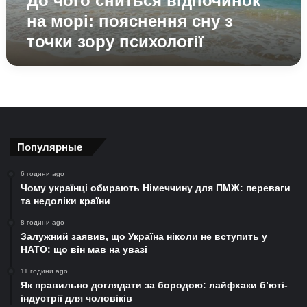
До чого сниться відпочинок
зору
на морі: пояснення сну з
психології
точки зору психології
Популярные
6 години ago
Чому українці обирають Німеччину для ПМЖ: переваги
та недоліки країни
8 години ago
Залужний заявив, що Україна ніколи не вступить у
НАТО: що він мав на увазі
11 години ago
Як правильно доглядати за бородою: лайфхаки б’юті-
індустрії для чоловіків