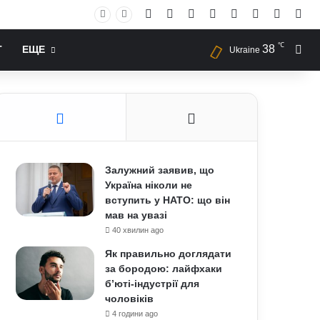
Facebook
X
YouTube
Instagram
RSS
Log In
Случай
Sid
℃
38
Иск
Т
ЕЩЕ
Ukraine
Залужний заявив, що
Україна ніколи не
вступить у НАТО: що він
мав на увазі
40 хвилин ago
Як правильно доглядати
за бородою: лайфхаки
б’юті-індустрії для
чоловіків
4 години ago