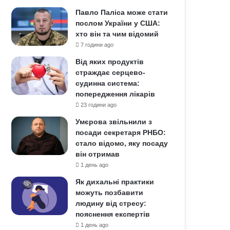
Павло Паліса може стати
послом України у США:
хто він та чим відомий
7 години ago
Від яких продуктів
страждає серцево-
судинна система:
попередження лікарів
23 години ago
Умєрова звільнили з
посади секретаря РНБО:
стало відомо, яку посаду
він отримав
1 день ago
Як дихальні практики
можуть позбавити
людину від стресу:
пояснення експертів
1 день ago