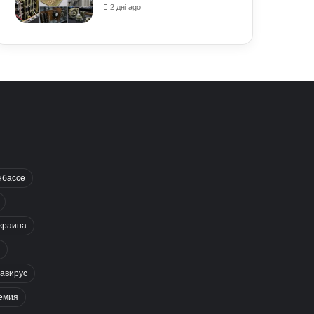
2 дні ago
нбассе
краина
авирус
емия