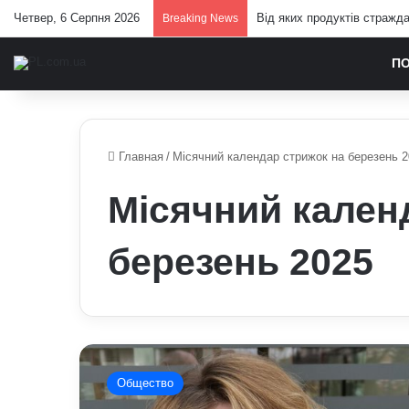
Четвер, 6 Серпня 2026
Від яких продуктів стражд
Breaking News
П
Главная
/
Місячний календар стрижок на березень 
Місячний кален
березень 2025
Місячний
календар
Общество
стрижок