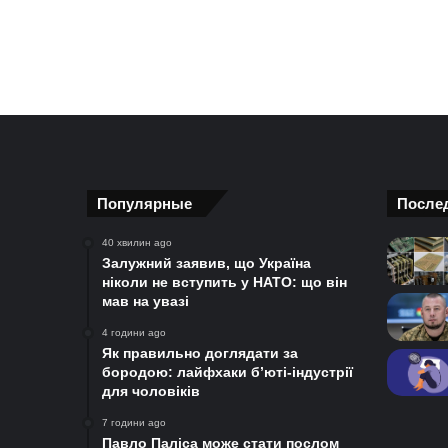
Популярные
После
40 хвилин ago
Залужний заявив, що Україна
ніколи не вступить у НАТО: що він
мав на увазі
4 години ago
Як правильно доглядати за
бородою: лайфхаки б’юті-індустрії
для чоловіків
7 години ago
Павло Паліса може стати послом