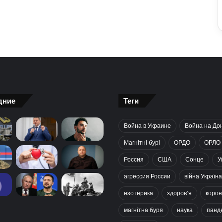
дние
Теги
Война в Украине
Война на До
Магнітні бурі
ОРДО
ОРЛО
Россия
США
Сонце
У
агрессия России
війна Україна
езотерика
здоров’я
корон
магнітна буря
наука
панд