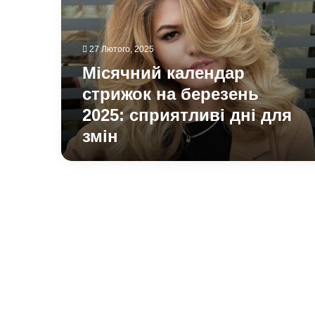
на
березень
2025:
сприятливі
27 Лютого, 2025
дні
Місячний календар
для
змін
стрижок на березень
2025: сприятливі дні для
змін