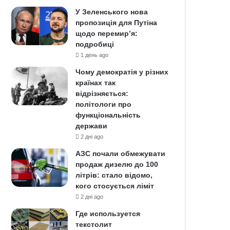
У Зеленського нова
пропозиція для Путіна
щодо перемир’я:
подробиці
1 день ago
Чому демократія у різних
країнах так
відрізняється:
політологи про
функціональність
держави
2 дні ago
АЗС почали обмежувати
продаж дизелю до 100
літрів: стало відомо,
кого стосується ліміт
2 дні ago
Где используется
текстолит