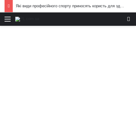
Які види професійного спорту приносять користь для здоров’я: поради експертів
Меню
И