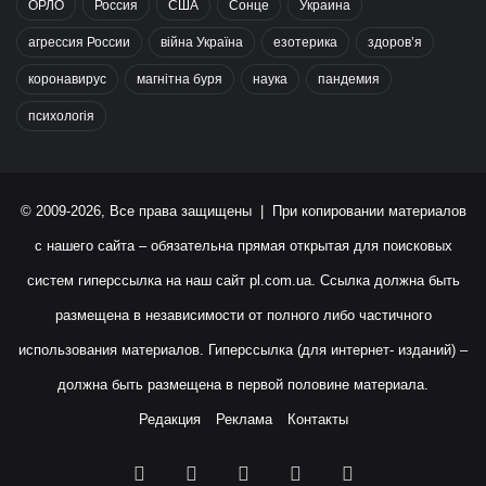
ОРЛО
Россия
США
Сонце
Украина
агрессия России
війна Україна
езотерика
здоров’я
коронавирус
магнітна буря
наука
пандемия
психологія
© 2009-2026, Все права защищены | При копировании материалов
с нашего сайта – обязательна прямая открытая для поисковых
систем гиперссылка на наш сайт
pl.com.ua
. Ссылка должна быть
размещена в независимости от полного либо частичного
использования материалов. Гиперссылка (для интернет- изданий) –
должна быть размещена в первой половине материала.
Редакция
Реклама
Контакты
Facebook
X
YouTube
Instagram
RSS