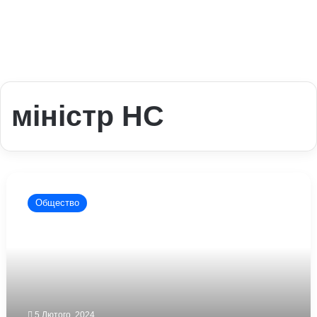
міністр НС
У
Лисичанську
Общество
ліквідували
«міністра
ЛНР»
5 Лютого, 2024