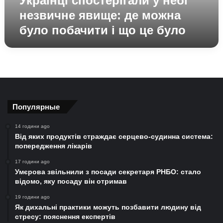
Українці спостерігали у небі
і
незвичне явище: де можна
що
було побачити і що це було
це
було
Популярные
14 години ago
Від яких продуктів страждає серцево-судинна система:
попередження лікарів
17 години ago
Умєрова звільнили з посади секретаря РНБО: стало
відомо, яку посаду він отримав
19 години ago
Як дихальні практики можуть позбавити людину від
стресу: пояснення експертів