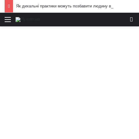
Як дихальні практики можуть позбавити людину від стресу: пояснення експертів
Меню
И