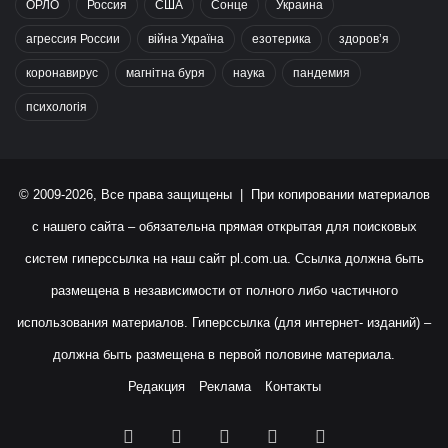
ОРЛО
Россия
США
Сонце
Украина
агрессия России
війна Україна
езотерика
здоров’я
коронавирус
магнітна буря
наука
пандемия
психологія
© 2009-2026, Все права защищены | При копировании материалов
с нашего сайта – обязательна прямая открытая для поисковых
систем гиперссылка на наш сайт
pl.com.ua
. Ссылка должна быть
размещена в независимости от полного либо частичного
использования материалов. Гиперссылка (для интернет- изданий) –
должна быть размещена в первой половине материала.
Редакция
Реклама
Контакты
Facebook
X
YouTube
Instagram
RSS