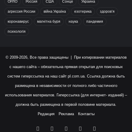
ОРЛО
Россия
США
Сонце
Украина
агрессия России
війна Україна
езотерика
здоров’я
коронавирус
магнітна буря
наука
пандемия
психологія
© 2009-2026, Все права защищены | При копировании материалов
с нашего сайта – обязательна прямая открытая для поисковых
систем гиперссылка на наш сайт
pl.com.ua
. Ссылка должна быть
размещена в независимости от полного либо частичного
использования материалов. Гиперссылка (для интернет- изданий) –
должна быть размещена в первой половине материала.
Редакция
Реклама
Контакты
Facebook
X
YouTube
Instagram
RSS