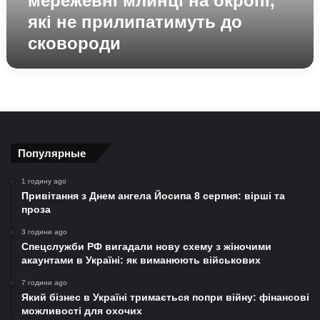
мережевні млинці на окропі,
до
які не прилипатимуть до
сковороди
сковороди
Популярные
1 годину ago
Привітання з Днем ангела Йосипа 8 серпня: вірші та
проза
3 години ago
Спецслужби РФ вигадали нову схему з жіночими
акаунтами в Україні: як виманюють військових
7 години ago
Який бізнес в Україні тримається попри війну: фінансові
можливості для охочих