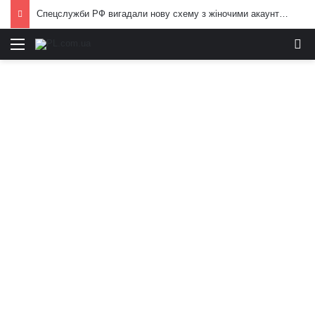
Спецслужби РФ вигадали нову схему з жіночими акаунтами в Україні: як виманюють військових
Меню
И