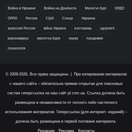
Война в Украине
Война на Донбассе
Магнітні бурі
ОРДО
ОРЛО
Россия
США
Сонце
Украина
агрессия России
війна Україна
езотерика
здоров’я
коронавирус
магнітна буря
наука
пандемия
психологія
© 2009-2026, Все права защищены | При копировании материалов
с нашего сайта – обязательна прямая открытая для поисковых
систем гиперссылка на наш сайт
pl.com.ua
. Ссылка должна быть
размещена в независимости от полного либо частичного
использования материалов. Гиперссылка (для интернет- изданий) –
должна быть размещена в первой половине материала.
Редакция
Реклама
Контакты