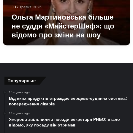
відомо
17 Травня, 2026
про
зміни
Ольга Мартиновська більше
на
не суддя «МайстерШеф»: що
шоу
відомо про зміни на шоу
Популярные
15 години ago
Від яких продуктів страждає серцево-судинна система:
попередження лікарів
18 години ago
Умєрова звільнили з посади секретаря РНБО: стало
відомо, яку посаду він отримав