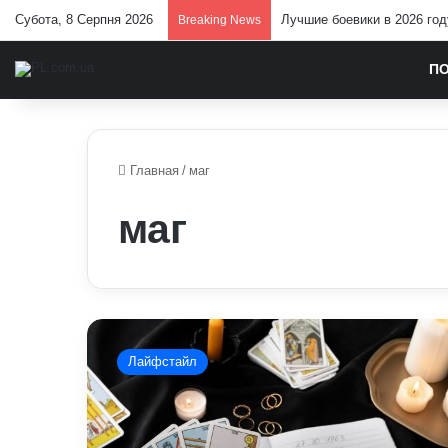
Субота, 8 Серпня 2026
Лучшие боевики в 2026 год
Breaking News
П
Главная
/
маг
маг
Які
є
Лайфстайл
найцікавіші
карти
Таро:
тарологи