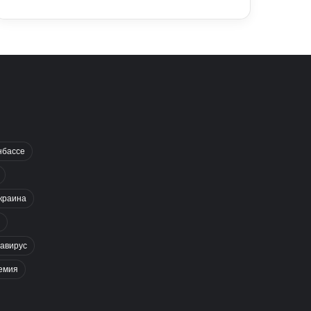
нбассе
краина
авирус
емия