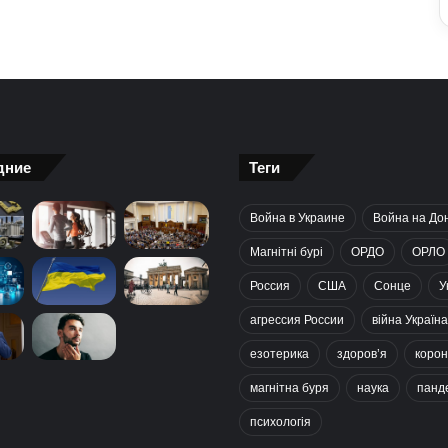
дние
Теги
Война в Украине
Война на До
Магнітні бурі
ОРДО
ОРЛО
Россия
США
Сонце
У
агрессия России
війна Україна
езотерика
здоров’я
корон
магнітна буря
наука
панд
психологія