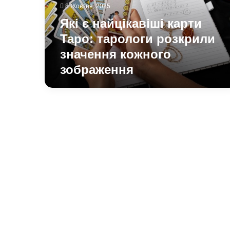
розкрили
8 Жовтня, 2025
значення
Які є найцікавіші карти
кожного
зображення
Таро: тарологи розкрили
значення кожного
зображення