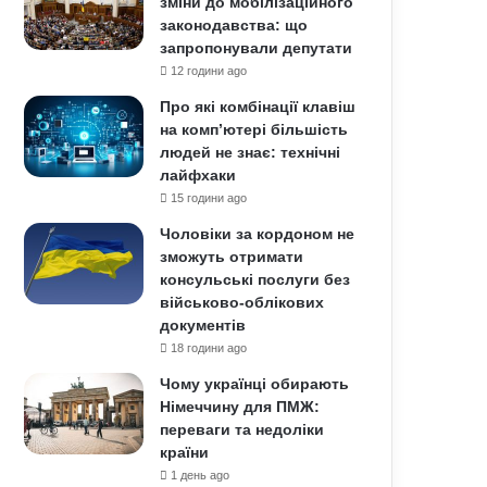
зміни до мобілізаційного
законодавства: що
запропонували депутати
12 години ago
Про які комбінації клавіш
на комп’ютері більшість
людей не знає: технічні
лайфхаки
15 години ago
Чоловіки за кордоном не
зможуть отримати
консульські послуги без
військово-облікових
документів
18 години ago
Чому українці обирають
Німеччину для ПМЖ:
переваги та недоліки
країни
1 день ago