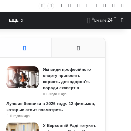
Facebook
X
YouTube
Instagram
RSS
Log In
Случай
Sid
℃
24
Иск
Т
ЕЩЕ
Ukraine
Які види професійного
спорту приносять
користь для здоров’я:
поради експертів
10 години ago
Лучшие боевики в 2026 году: 12 фильмов,
которые стоит посмотреть
11 години ago
У Верховній Раді готують