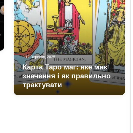
і
як
правильно
трактувати
12 Вересня, 2025
Карта Таро маг: яке має
значення і як правильно
трактувати