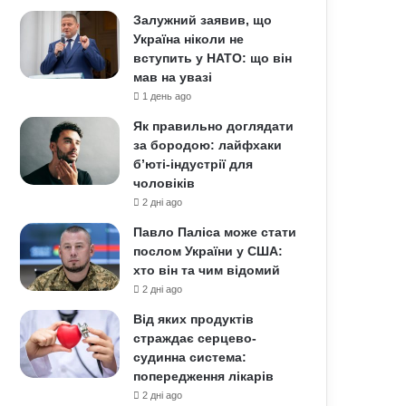
Залужний заявив, що
Україна ніколи не
вступить у НАТО: що він
мав на увазі
1 день ago
Як правильно доглядати
за бородою: лайфхаки
б’юті-індустрії для
чоловіків
2 дні ago
Павло Паліса може стати
послом України у США:
хто він та чим відомий
2 дні ago
Від яких продуктів
страждає серцево-
судинна система:
попередження лікарів
2 дні ago