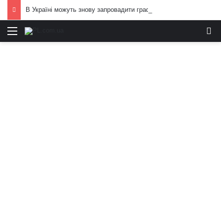
В Україні можуть знову запровадити графіки відключень електроенергії: що вже відомо
Меню
И