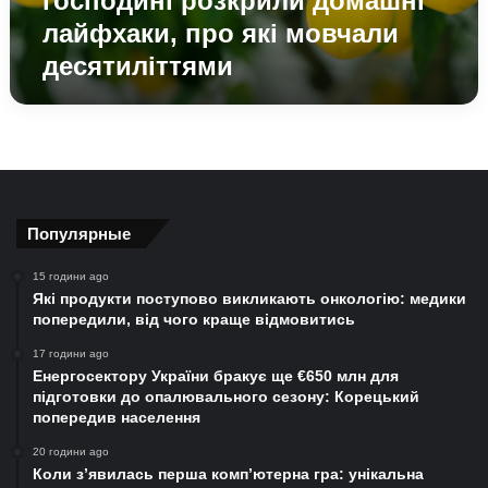
господині розкрили домашні
мовчали
лайфхаки, про які мовчали
десятиліттями
десятиліттями
Популярные
15 години ago
Які продукти поступово викликають онкологію: медики
попередили, від чого краще відмовитись
17 години ago
Енергосектору України бракує ще €650 млн для
підготовки до опалювального сезону: Корецький
попередив населення
20 години ago
Коли з’явилась перша комп’ютерна гра: унікальна