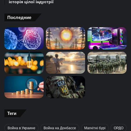
історія цілої індустрії
Последние
Теги
Война в Украине
Война на Донбассе
Магнітні бурі
ОРДО