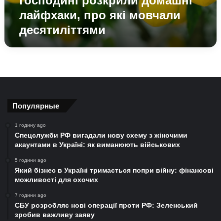
господині розкрили домашні
мовчали
лайфхаки, про які мовчали
десятиліттями
десятиліттями
Популярные
1 годину ago
Спецслужби РФ вигадали нову схему з жіночими
акаунтами в Україні: як виманюють військових
5 години ago
Який бізнес в Україні тримається попри війну: фінансові
можливості для охочих
7 години ago
СБУ розробляє нові операції проти РФ: Зеленський
зробив важливу заяву