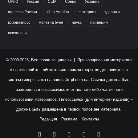
ОРЛО
Россия
США
Сонце
Украина
агрессия России
війна Україна
езотерика
здоров’я
коронавирус
магнітна буря
наука
пандемия
психологія
© 2009-2026, Все права защищены | При копировании материалов
с нашего сайта – обязательна прямая открытая для поисковых
систем гиперссылка на наш сайт
pl.com.ua
. Ссылка должна быть
размещена в независимости от полного либо частичного
использования материалов. Гиперссылка (для интернет- изданий) –
должна быть размещена в первой половине материала.
Редакция
Реклама
Контакты
Facebook
X
YouTube
Instagram
RSS