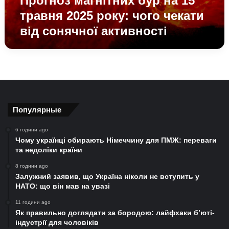
Прогноз магнітних бур на 15
від
травня 2025 року: чого чекати
сонячної
від сонячної активності
активності
Популярные
6 години ago
Чому українці обирають Німеччину для ПМЖ: переваги
та недоліки країни
8 години ago
Залужний заявив, що Україна ніколи не вступить у
НАТО: що він мав на увазі
11 години ago
Як правильно доглядати за бородою: лайфхаки б’юті-
індустрії для чоловіків