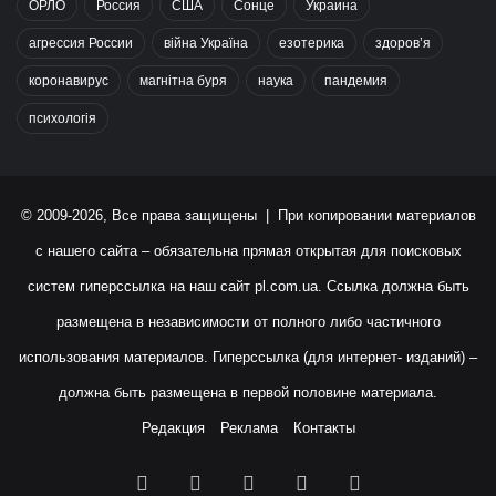
ОРЛО
Россия
США
Сонце
Украина
агрессия России
війна Україна
езотерика
здоров’я
коронавирус
магнітна буря
наука
пандемия
психологія
© 2009-2026, Все права защищены | При копировании материалов
с нашего сайта – обязательна прямая открытая для поисковых
систем гиперссылка на наш сайт
pl.com.ua
. Ссылка должна быть
размещена в независимости от полного либо частичного
использования материалов. Гиперссылка (для интернет- изданий) –
должна быть размещена в первой половине материала.
Редакция
Реклама
Контакты
Facebook
X
YouTube
Instagram
RSS