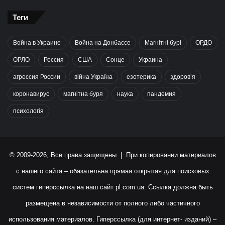
Теги
Война в Украине
Война на Донбассе
Магнітні бурі
ОРДО
ОРЛО
Россия
США
Сонце
Украина
агрессия России
війна Україна
езотерика
здоров’я
коронавирус
магнітна буря
наука
пандемия
психологія
© 2009-2026, Все права защищены | При копировании материалов
с нашего сайта – обязательна прямая открытая для поисковых
систем гиперссылка на наш сайт
pl.com.ua
. Ссылка должна быть
размещена в независимости от полного либо частичного
использования материалов. Гиперссылка (для интернет- изданий) –