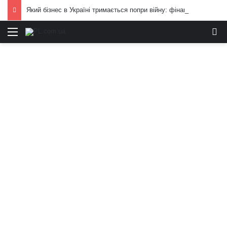
Який бізнес в Україні тримається попри війну: фінансові можливості для охочих
Меню
И