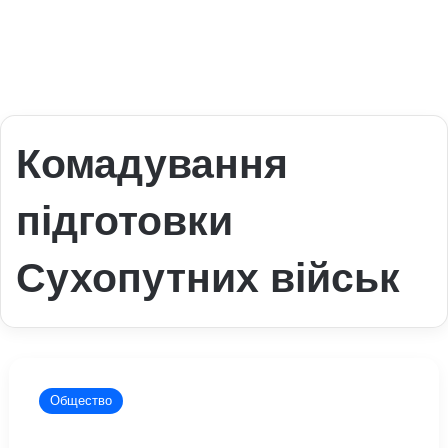
Комадування
підготовки
Сухопутних військ
Віктор
Ніколюк
Общество
йде
з