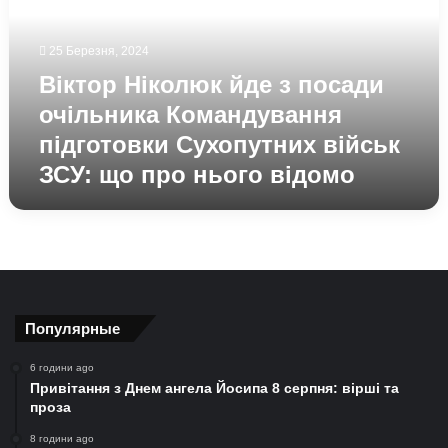
посади
очільника
Командування
25 Березня, 2024
підготовки
Віктор Ніколюк йде з посади
Сухопутних
військ
очільника Командування
ЗСУ:
підготовки Сухопутних військ
що
ЗСУ: що про нього відомо
про
нього
відомо
Популярные
6 години ago
Привітання з Днем ангела Йосипа 8 серпня: вірші та
проза
8 години ago