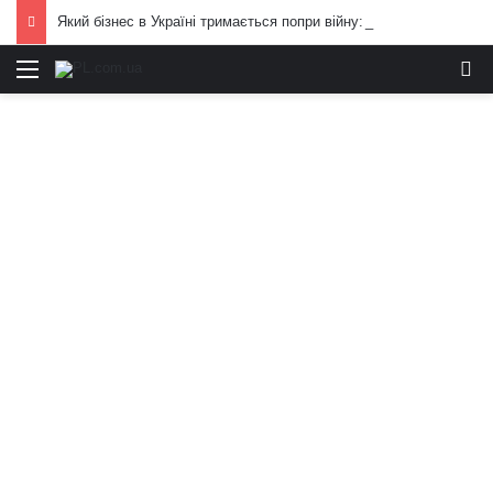
Який бізнес в Україні тримається попри війну: фінансові можливості для охочих
Меню
И