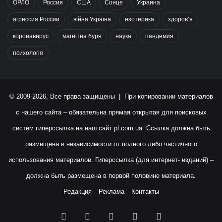
ОРЛО
Россия
США
Сонце
Украина
агрессия России
війна Україна
езотерика
здоров’я
коронавирус
магнітна буря
наука
пандемия
психологія
© 2009-2026, Все права защищены | При копировании материалов
с нашего сайта – обязательна прямая открытая для поисковых
систем гиперссылка на наш сайт
pl.com.ua
. Ссылка должна быть
размещена в независимости от полного либо частичного
использования материалов. Гиперссылка (для интернет- изданий) –
должна быть размещена в первой половине материала.
Редакция
Реклама
Контакты
Facebook
X
YouTube
Instagram
RSS