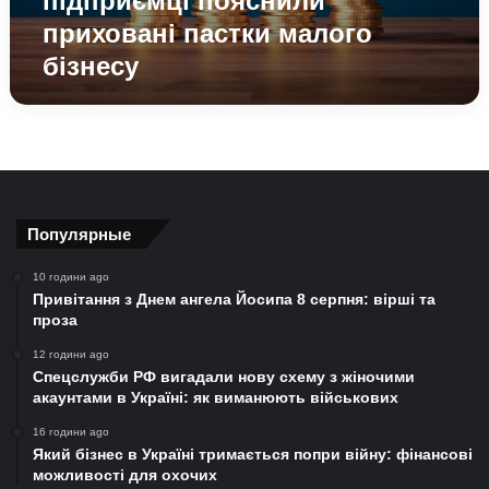
підприємці пояснили
пояснили
приховані пастки малого
приховані
бізнесу
пастки
малого
бізнесу
Популярные
10 години ago
Привітання з Днем ангела Йосипа 8 серпня: вірші та
проза
12 години ago
Спецслужби РФ вигадали нову схему з жіночими
акаунтами в Україні: як виманюють військових
16 години ago
Який бізнес в Україні тримається попри війну: фінансові
можливості для охочих