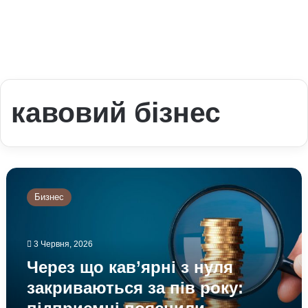
кавовий бізнес
Через
що
Бизнес
кав’ярні
з
нуля
3 Червня, 2026
закриваються
за
Через що кав’ярні з нуля
пів
закриваються за пів року:
року:
підприємці