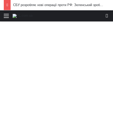
СБУ розробляє нові операції проти РФ: Зеленський зробив важливу заяву
Меню
И