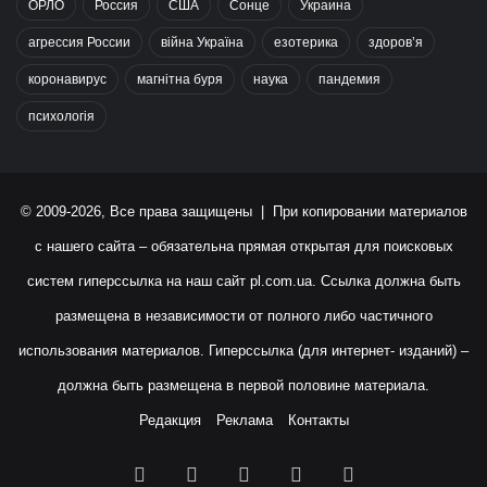
ОРЛО
Россия
США
Сонце
Украина
агрессия России
війна Україна
езотерика
здоров’я
коронавирус
магнітна буря
наука
пандемия
психологія
© 2009-2026, Все права защищены | При копировании материалов
с нашего сайта – обязательна прямая открытая для поисковых
систем гиперссылка на наш сайт
pl.com.ua
. Ссылка должна быть
размещена в независимости от полного либо частичного
использования материалов. Гиперссылка (для интернет- изданий) –
должна быть размещена в первой половине материала.
Редакция
Реклама
Контакты
Facebook
X
YouTube
Instagram
RSS