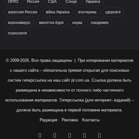
ОРЛО
Россия
США
Сонце
Украина
агрессия России
війна Україна
езотерика
здоров’я
коронавирус
магнітна буря
наука
пандемия
психологія
© 2009-2026, Все права защищены | При копировании материалов
с нашего сайта – обязательна прямая открытая для поисковых
систем гиперссылка на наш сайт
pl.com.ua
. Ссылка должна быть
размещена в независимости от полного либо частичного
использования материалов. Гиперссылка (для интернет- изданий) –
должна быть размещена в первой половине материала.
Редакция
Реклама
Контакты
Facebook
X
YouTube
Instagram
RSS