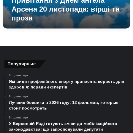
Привітання з Днем ангела
Арсена 20 листопада: вірші та
проза
Популярные
6 години ago
Які види професійного спорту приносять користь для
здоров’я: поради експертів
8 години ago
Лучшие боевики в 2026 году: 12 фильмов, которые
стоит посмотреть
9 години ago
У Верховній Раді готують зміни до мобілізаційного
законодавства: що запропонували депутати