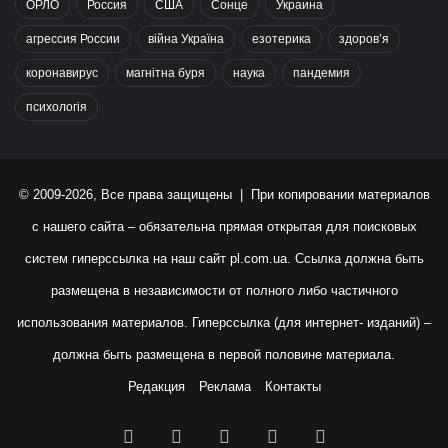
ОРЛО
Россия
США
Сонце
Украина
агрессия России
війна Україна
езотерика
здоров’я
коронавирус
магнітна буря
наука
пандемия
психологія
© 2009-2026, Все права защищены | При копировании материалов
с нашего сайта – обязательна прямая открытая для поисковых
систем гиперссылка на наш сайт
pl.com.ua
. Ссылка должна быть
размещена в независимости от полного либо частичного
использования материалов. Гиперссылка (для интернет- изданий) –
должна быть размещена в первой половине материала.
Редакция
Реклама
Контакты
Facebook
X
YouTube
Instagram
RSS