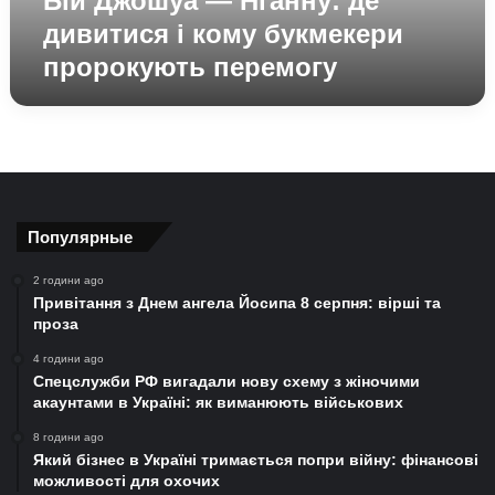
Бій Джошуа — Нганну: де
перемогу
дивитися і кому букмекери
пророкують перемогу
Популярные
2 години ago
Привітання з Днем ангела Йосипа 8 серпня: вірші та
проза
4 години ago
Спецслужби РФ вигадали нову схему з жіночими
акаунтами в Україні: як виманюють військових
8 години ago
Який бізнес в Україні тримається попри війну: фінансові
можливості для охочих