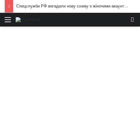
Спецслужби РФ вигадали нову схему з жіночими акаунтами в Україні: як виманюють військових
Меню
И