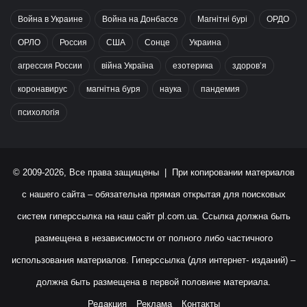
Война в Украине
Война на Донбассе
Магнітні бурі
ОРДО
ОРЛО
Россия
США
Сонце
Украина
агрессия России
війна Україна
езотерика
здоров’я
коронавирус
магнітна буря
наука
пандемия
психологія
© 2009-2026, Все права защищены | При копировании материалов
с нашего сайта – обязательна прямая открытая для поисковых
систем гиперссылка на наш сайт
pl.com.ua
. Ссылка должна быть
размещена в независимости от полного либо частичного
использования материалов. Гиперссылка (для интернет- изданий) –
должна быть размещена в первой половине материала.
Редакция
Реклама
Контакты