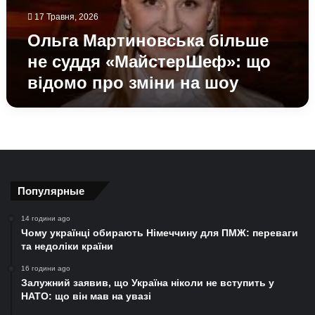
відомо
17 Травня, 2026
про
зміни
Ольга Мартиновська більше
на
не суддя «МайстерШеф»: що
шоу
відомо про зміни на шоу
Популярные
14 години ago
Чому українці обирають Німеччину для ПМЖ: переваги
та недоліки країни
16 години ago
Залужний заявив, що Україна ніколи не вступить у
НАТО: що він мав на увазі