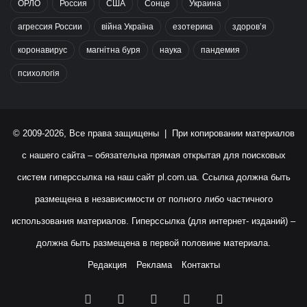
ОРЛО
Россия
США
Сонце
Украина
агрессия России
війна Україна
езотерика
здоров’я
коронавирус
магнітна буря
наука
пандемия
психологія
© 2009-2026, Все права защищены | При копировании материалов
с нашего сайта – обязательна прямая открытая для поисковых
систем гиперссылка на наш сайт
pl.com.ua
. Ссылка должна быть
размещена в независимости от полного либо частичного
использования материалов. Гиперссылка (для интернет- изданий) –
должна быть размещена в первой половине материала.
Редакция
Реклама
Контакты
Facebook
X
YouTube
Instagram
RSS