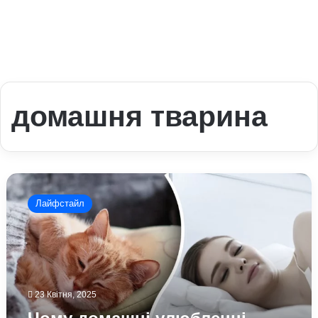
домашня тварина
Чому
домашні
Лайфстайл
улюбленці
допомагають
від
стресу:
пояснення
вчених
23 Квітня, 2025