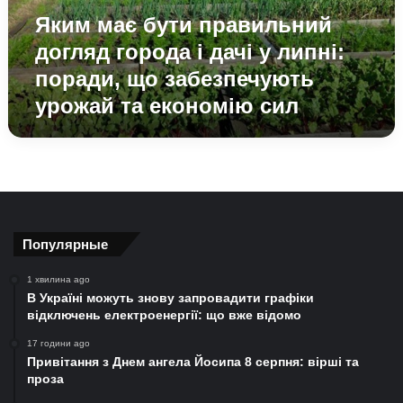
дачі
Яким має бути правильний
у
липні:
догляд города і дачі у липні:
поради,
поради, що забезпечують
що
урожай та економію сил
забезпечують
урожай
та
економію
сил
Популярные
1 хвилина ago
В Україні можуть знову запровадити графіки
відключень електроенергії: що вже відомо
17 години ago
Привітання з Днем ангела Йосипа 8 серпня: вірші та
проза