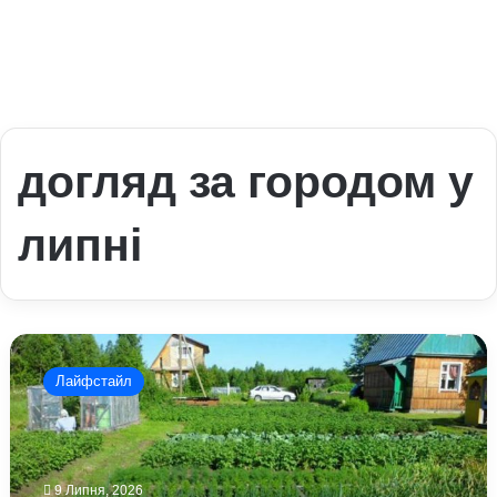
догляд за городом у
липні
Яким
має
Лайфстайл
бути
правильний
догляд
города
і
9 Липня, 2026