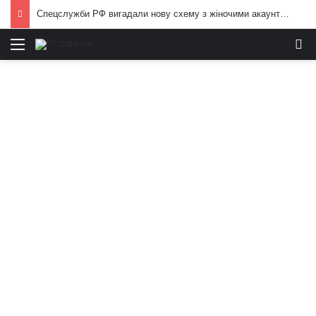
Спецслужби РФ вигадали нову схему з жіночими акаунтами в Україні: як виманюють військових
Меню
И