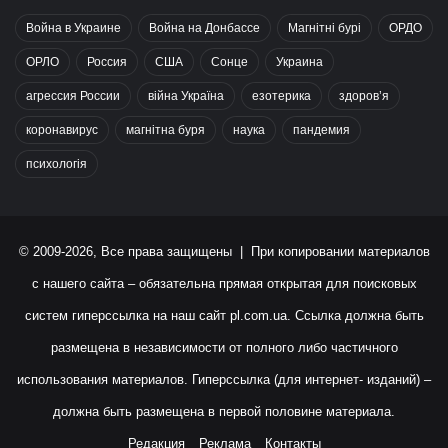
Война в Украине
Война на Донбассе
Магнітні бурі
ОРДО
ОРЛО
Россия
США
Сонце
Украина
агрессия России
війна Україна
езотерика
здоров’я
коронавирус
магнітна буря
наука
пандемия
психологія
© 2009-2026, Все права защищены | При копировании материалов
с нашего сайта – обязательна прямая открытая для поисковых
систем гиперссылка на наш сайт
pl.com.ua
. Ссылка должна быть
размещена в независимости от полного либо частичного
использования материалов. Гиперссылка (для интернет- изданий) –
должна быть размещена в первой половине материала.
Редакция
Реклама
Контакты