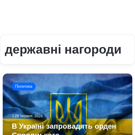
державні нагороди
В
Україні
Политика
запровадять
орден
Європи:
кого
нагороджуватимуть
28 Червня, 2026
новою
В Україні запровадять орден
державною
відзнакою