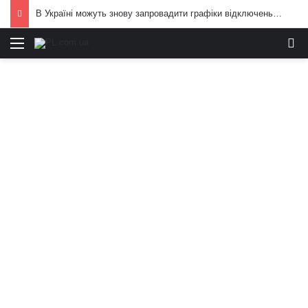
В Україні можуть знову запровадити графіки відключень електроенергії: що вже відомо
Меню
И