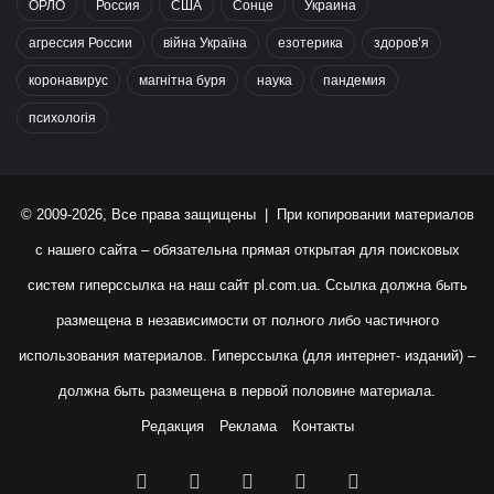
ОРЛО
Россия
США
Сонце
Украина
агрессия России
війна Україна
езотерика
здоров’я
коронавирус
магнітна буря
наука
пандемия
психологія
© 2009-2026, Все права защищены | При копировании материалов
с нашего сайта – обязательна прямая открытая для поисковых
систем гиперссылка на наш сайт
pl.com.ua
. Ссылка должна быть
размещена в независимости от полного либо частичного
использования материалов. Гиперссылка (для интернет- изданий) –
должна быть размещена в первой половине материала.
Редакция
Реклама
Контакты
Facebook
X
YouTube
Instagram
RSS