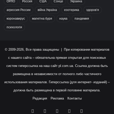
ОРЛО
Россия
США
Сонце
Украина
агрессия России
війна Україна
езотерика
здоров’я
коронавирус
магнітна буря
наука
пандемия
психологія
© 2009-2026, Все права защищены | При копировании материалов
с нашего сайта – обязательна прямая открытая для поисковых
систем гиперссылка на наш сайт
pl.com.ua
. Ссылка должна быть
размещена в независимости от полного либо частичного
использования материалов. Гиперссылка (для интернет- изданий) –
должна быть размещена в первой половине материала.
Редакция
Реклама
Контакты
Facebook
X
YouTube
Instagram
RSS