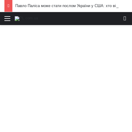
Павло Паліса може стати послом України у США: хто він та чим відомий
Меню
И