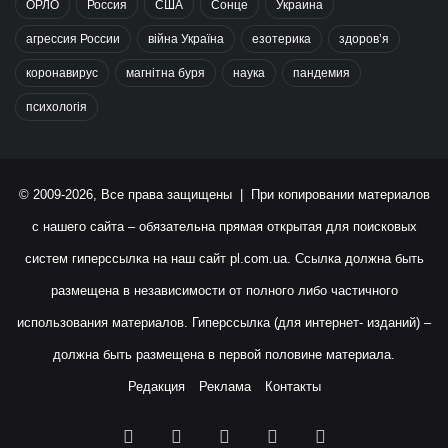
ОРЛО
Россия
США
Сонце
Украина
агрессия России
війна Україна
езотерика
здоров’я
коронавирус
магнітна буря
наука
пандемия
психологія
© 2009-2026, Все права защищены | При копировании материалов
с нашего сайта – обязательна прямая открытая для поисковых
систем гиперссылка на наш сайт
pl.com.ua
. Ссылка должна быть
размещена в независимости от полного либо частичного
использования материалов. Гиперссылка (для интернет- изданий) –
должна быть размещена в первой половине материала.
Редакция
Реклама
Контакты
Facebook
X
YouTube
Instagram
RSS