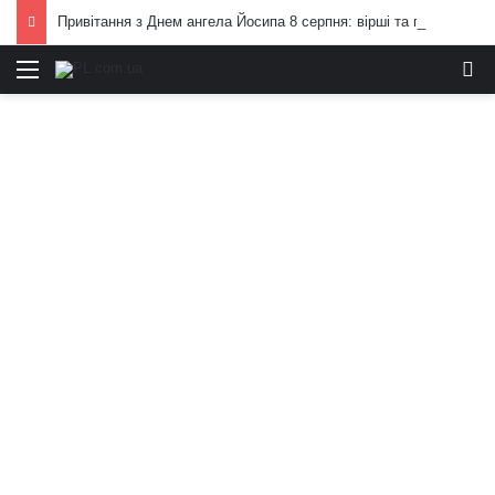
Привітання з Днем ангела Йосипа 8 серпня: вірші та проза
Меню
И