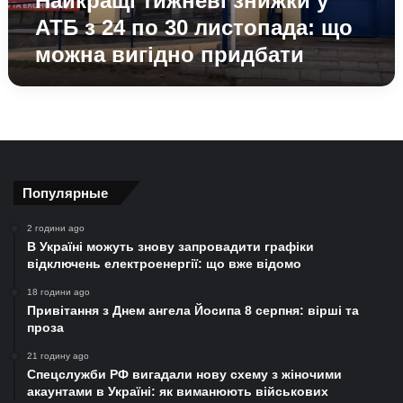
Найкращі тижневі знижки у
що
АТБ з 24 по 30 листопада: що
можна
можна вигідно придбати
вигідно
придбати
Популярные
2 години ago
В Україні можуть знову запровадити графіки
відключень електроенергії: що вже відомо
18 години ago
Привітання з Днем ангела Йосипа 8 серпня: вірші та
проза
21 годину ago
Спецслужби РФ вигадали нову схему з жіночими
акаунтами в Україні: як виманюють військових