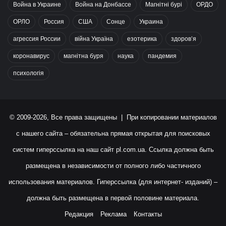
Война в Украине
Война на Донбассе
Магнітні бурі
ОРДО
ОРЛО
Россия
США
Сонце
Украина
агрессия России
війна Україна
езотерика
здоров’я
коронавирус
магнітна буря
наука
пандемия
психологія
© 2009-2026, Все права защищены | При копировании материалов
с нашего сайта – обязательна прямая открытая для поисковых
систем гиперссылка на наш сайт
pl.com.ua
. Ссылка должна быть
размещена в независимости от полного либо частичного
использования материалов. Гиперссылка (для интернет- изданий) –
должна быть размещена в первой половине материала.
Редакция
Реклама
Контакты