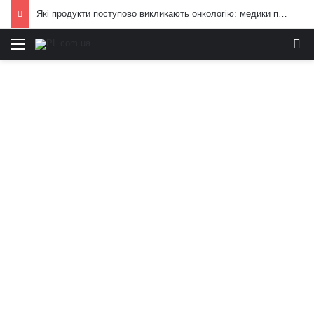
Які продукти поступово викликають онкологію: медики попередили, від чого краще відмовитись
Меню
И