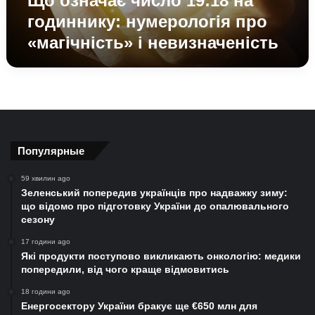
Що означає число 19:18 на
невизначеність
годиннику: нумерологія про
«магічність» і невизначеність
Популярные
59 хвилин ago
Зеленський попередив українців про надважку зиму:
що відомо про підготовку України до опалювального
сезону
17 години ago
Які продукти поступово викликають онкологію: медики
попередили, від чого краще відмовитись
18 години ago
Енергосектору України бракує ще €650 млн для